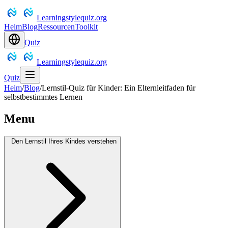
Learningstylequiz.org
Heim
Blog
Ressourcen
Toolkit
Quiz
Learningstylequiz.org
Quiz
Heim
/
Blog
/
Lernstil-Quiz für Kinder: Ein Elternleitfaden für
selbstbestimmtes Lernen
Menu
Den Lernstil Ihres Kindes verstehen