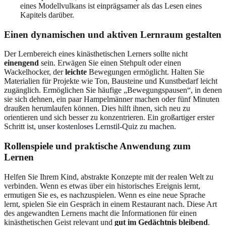
eines Modellvulkans ist einprägsamer als das Lesen eines
Kapitels darüber.
Einen dynamischen und aktiven Lernraum gestalten
Der Lernbereich eines kinästhetischen Lerners sollte nicht
einengend
sein. Erwägen Sie einen Stehpult oder einen
Wackelhocker, der
leichte
Bewegungen ermöglicht. Halten Sie
Materialien für Projekte wie Ton, Bausteine und Kunstbedarf leicht
zugänglich. Ermöglichen Sie häufige „Bewegungspausen“, in denen
sie sich dehnen, ein paar Hampelmänner machen oder fünf Minuten
draußen herumlaufen können. Dies hilft ihnen, sich neu zu
orientieren und sich besser zu konzentrieren. Ein großartiger erster
Schritt ist,
unser kostenloses Lernstil-Quiz zu machen
.
Rollenspiele und praktische Anwendung zum
Lernen
Helfen Sie Ihrem Kind, abstrakte Konzepte mit der realen Welt zu
verbinden. Wenn es etwas über ein historisches Ereignis lernt,
ermutigen Sie es, es nachzuspielen. Wenn es eine neue Sprache
lernt, spielen Sie ein Gespräch in einem Restaurant nach. Diese Art
des angewandten Lernens macht die Informationen für einen
kinästhetischen Geist relevant und
gut im Gedächtnis bleibend
.