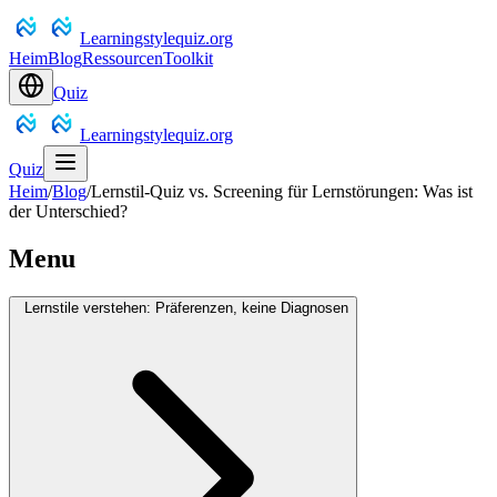
Learningstylequiz.org
Heim
Blog
Ressourcen
Toolkit
Quiz
Learningstylequiz.org
Quiz
Heim
/
Blog
/
Lernstil-Quiz vs. Screening für Lernstörungen: Was ist
der Unterschied?
Menu
Lernstile verstehen: Präferenzen, keine Diagnosen