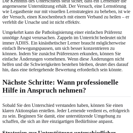
Die Kenntnis des Unterschieds stellt sicher, dass ein Lernender die
angemessene Unterstützung erhält. Der Versuch, eine Lernstörung
wie Legasthenie nur mit visuellen Lernstrategien zu beheben, ist wie
der Versuch, einen Knochenbruch mit einem Verband zu heilen – er
verfehlt die Ursache und ist nicht effektiv.
Umgekehrt kann die Pathologisierung einer einfachen Präferenz
unnötige Angst verursachen. Zappeln im Unterricht bedeutet nicht
immer ADHS. Ein kinästhetischer Lerner braucht möglicherweise
einfach Bewegungspausen, um sich besser konzentrieren zu
können. Indem Sie zunächst Präferenzen erkunden, können Sie
einfache Änderungen vornehmen. Wenn diese Änderungen nicht
helfen und die Schwierigkeiten bestehen bleiben, deutet dies darauf
hin, dass eine tiefergehende Bewertung erforderlich sein könnte.
Nächste Schritte: Wann professionelle
Hilfe in Anspruch nehmen?
Sobald Sie den Unterschied verstanden haben, können Sie einen
klaren Aktionsplan erstellen. Jeder Lernende verdient es, erfolgreich
zu sein. Beginnen Sie damit, eine unterstützende Umgebung zu
schaffen, die sich an ihre einzigartigen Bedürfnisse anpasst.
Strategien zur Unterstützung unterschiedlicher