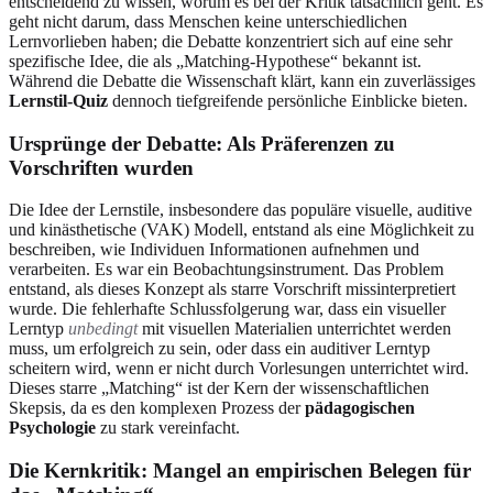
entscheidend zu wissen, worum es bei der Kritik tatsächlich geht. Es
geht nicht darum, dass Menschen keine unterschiedlichen
Lernvorlieben haben; die Debatte konzentriert sich auf eine sehr
spezifische Idee, die als „Matching-Hypothese“ bekannt ist.
Während die Debatte die Wissenschaft klärt, kann ein zuverlässiges
Lernstil-Quiz
dennoch tiefgreifende persönliche Einblicke bieten.
Ursprünge der Debatte: Als Präferenzen zu
Vorschriften wurden
Die Idee der Lernstile, insbesondere das populäre visuelle, auditive
und kinästhetische (VAK) Modell, entstand als eine Möglichkeit zu
beschreiben, wie Individuen Informationen aufnehmen und
verarbeiten. Es war ein Beobachtungsinstrument. Das Problem
entstand, als dieses Konzept als starre Vorschrift missinterpretiert
wurde. Die fehlerhafte Schlussfolgerung war, dass ein visueller
Lerntyp
unbedingt
mit visuellen Materialien unterrichtet werden
muss, um erfolgreich zu sein, oder dass ein auditiver Lerntyp
scheitern wird, wenn er nicht durch Vorlesungen unterrichtet wird.
Dieses starre „Matching“ ist der Kern der wissenschaftlichen
Skepsis, da es den komplexen Prozess der
pädagogischen
Psychologie
zu stark vereinfacht.
Die Kernkritik: Mangel an empirischen Belegen für