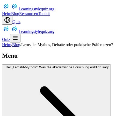
Learningstylequiz.org
Heim
Blog
Ressourcen
Toolkit
Quiz
Learningstylequiz.org
Quiz
Heim
/
Blog
/
Lernstile: Mythos, Debatte oder praktische Präferenzen?
Menu
Der „Lernstil-Mythos“: Was die akademische Forschung wirklich sagt