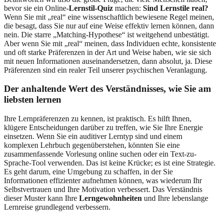
bevor sie ein Online-
Lernstil-Quiz
machen:
Sind Lernstile real?
Wenn Sie mit „real“ eine wissenschaftlich bewiesene Regel meinen,
die besagt, dass Sie nur auf eine Weise effektiv lernen können, dann
nein. Die starre „Matching-Hypothese“ ist weitgehend unbestätigt.
Aber wenn Sie mit „real“ meinen, dass Individuen echte, konsistente
und oft starke Präferenzen in der Art und Weise haben, wie sie sich
mit neuen Informationen auseinandersetzen, dann absolut, ja. Diese
Präferenzen sind ein realer Teil unserer psychischen Veranlagung.
Der anhaltende Wert des Verständnisses, wie Sie am
liebsten lernen
Ihre Lernpräferenzen zu kennen, ist praktisch. Es hilft Ihnen,
klügere Entscheidungen darüber zu treffen, wie Sie Ihre Energie
einsetzen. Wenn Sie ein auditiver Lerntyp sind und einem
komplexen Lehrbuch gegenüberstehen, könnten Sie eine
zusammenfassende Vorlesung online suchen oder ein Text-zu-
Sprache-Tool verwenden. Das ist keine Krücke; es ist eine Strategie.
Es geht darum, eine Umgebung zu schaffen, in der Sie
Informationen effizienter aufnehmen können, was wiederum Ihr
Selbstvertrauen und Ihre Motivation verbessert. Das Verständnis
dieser Muster kann Ihre
Lerngewohnheiten
und Ihre lebenslange
Lernreise grundlegend verbessern.