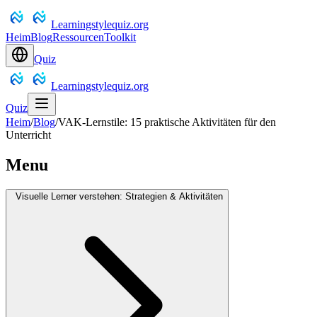
Learningstylequiz.org
Heim
Blog
Ressourcen
Toolkit
Quiz
Learningstylequiz.org
Quiz
Heim
/
Blog
/
VAK-Lernstile: 15 praktische Aktivitäten für den
Unterricht
Menu
Visuelle Lerner verstehen: Strategien & Aktivitäten