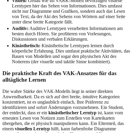
Visuell:
Genau wie im VARK-Modell bevorzugen visuelle
Lerntypen hier das Sehen von Informationen. Dies umfasst
nicht nur Diagramme und Grafiken, sondern auch das Lesen
von Text, da der Akt des Sehens von Wörtern auf einer Seite
unter diese breite Kategorie fällt.
Auditiv:
Auditive Lerntypen verarbeiten Informationen am
besten durch Hören. Sie profitieren von Vorlesungen,
Diskussionen und verbalen Erklärungen.
Kinästhetisch:
Kinästhetische Lerntypen lernen durch
körperliche Erfahrung. Dies umfasst praktische Aktivitäten, das
Bauen von Modellen und sogar den physischen Akt des
Notierens (der visuelle und taktile Sinne kombiniert).
Die praktische Kraft des VAK-Ansatzes für das
alltägliche Lernen
Die wahre Stärke des VAK-Modells liegt in seiner direkten
Anwendbarkeit. Da es sich auf drei breite, intuitive Kategorien
konzentriert, ist es unglaublich einfach, Ihre Präferenz zu
identifizieren und sofort Änderungen vorzunehmen. Ein Student,
der entdeckt, dass er ein
kinästhetischer Lerntyp
ist, kann vom
erneuten Lesen von Notizen zum Erstellen von Karteikarten
übergehen, die er physisch manipulieren kann. Ein Elternteil, das
einem
visuellen Lerntyp
hilft, kann farbenfrohe Diagramme