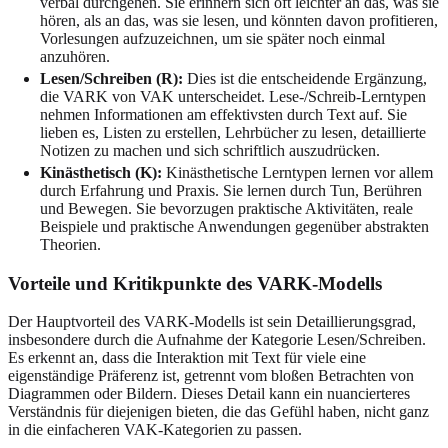
verbal durchgehen. Sie erinnern sich oft leichter an das, was sie
hören, als an das, was sie lesen, und könnten davon profitieren,
Vorlesungen aufzuzeichnen, um sie später noch einmal
anzuhören.
Lesen/Schreiben (R):
Dies ist die entscheidende Ergänzung,
die VARK von VAK unterscheidet. Lese-/Schreib-Lerntypen
nehmen Informationen am effektivsten durch Text auf. Sie
lieben es, Listen zu erstellen, Lehrbücher zu lesen, detaillierte
Notizen zu machen und sich schriftlich auszudrücken.
Kinästhetisch (K):
Kinästhetische Lerntypen lernen vor allem
durch Erfahrung und Praxis. Sie lernen durch Tun, Berühren
und Bewegen. Sie bevorzugen praktische Aktivitäten, reale
Beispiele und praktische Anwendungen gegenüber abstrakten
Theorien.
Vorteile und Kritikpunkte des VARK-Modells
Der Hauptvorteil des VARK-Modells ist sein Detaillierungsgrad,
insbesondere durch die Aufnahme der Kategorie Lesen/Schreiben.
Es erkennt an, dass die Interaktion mit Text für viele eine
eigenständige Präferenz ist, getrennt vom bloßen Betrachten von
Diagrammen oder Bildern. Dieses Detail kann ein nuancierteres
Verständnis für diejenigen bieten, die das Gefühl haben, nicht ganz
in die einfacheren VAK-Kategorien zu passen.