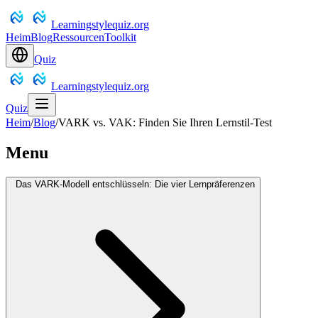
Learningstylequiz.org
Heim
Blog
Ressourcen
Toolkit
Quiz
Learningstylequiz.org
Quiz
Heim
/
Blog
/
VARK vs. VAK: Finden Sie Ihren Lernstil-Test
Menu
Das VARK-Modell entschlüsseln: Die vier Lernpräferenzen