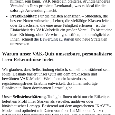
hilfreich sein kann. VAK bietet ein breiteres, grundlegenderes
Verständnis Ihres primären Lernkanals, was es ideal für die
sofortige Anwendung macht.
Praktikabilität:
Für die meisten Menschen – Studenten, die
bessere Noten wünschen, Lehrer, die vielfältige Klassen leiten,
oder Erwachsene, die eine neue Fähigkeit erlernen – ist die
Einfachheit des VAK-Modells ein großer Vorteil. Es bietet eine
klare Richtung, ohne Verwirrung zu stiften, und ermöglicht es
Ihnen, schnell
die Bewertung zu starten
und neue Strategien
umzusetzen.
Warum unser VAK-Quiz umsetzbare, personalisierte
Lern-Erkenntnisse bietet
Wir glauben, dass Selbstfindung einfach, schnell und stärkend sein
sollte. Deshalb basiert unser Quiz auf dem praktischen und
bewährten VAK-Modell. Wir haben ein kostenloses,
registrierungsfreies Erlebnis entwickelt, das Ihnen sofortige
Einblicke in Ihren dominanten Lernstil gibt.
Unser
Selbsteinschätzung
-Tool gibt Ihnen nicht nur ein Etikett; es
liefert ein Profil Ihrer Stärken als visueller, auditiver oder
kinästhetischer Lerntyp. Basierend auf dem angesehenen JKAV™-
Modell und optimiert mit Daten von über 1,4 Millionen Nutzern,