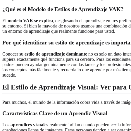
¿Qué es el Modelo de Estilos de Aprendizaje VAK?
El
modelo VAK se explica
, desglosando el aprendizaje en tres prefer
su entorno. Si bien la mayoría de nosotros usamos una combinación de e
un entorno de aprendizaje que realmente funcione para usted.
Por qué identificar su estilo de aprendizaje es importa
Conocer su
estilo de aprendizaje dominante
no es solo un dato inter
supiera exactamente qué funciona para su cerebro. Para los estudiante
padres pueden ayudar genuinamente con las tareas y los profesionale
los conceptos más fácilmente y recuerda lo que aprende por más tiemp
sucede.
El Estilo de Aprendizaje Visual: Ver par
Para muchos, el mundo de la información cobra vida a través de imág
Características Clave de un Aprendiz Visual
Los
aprendices visuales
realmente brillan cuando pueden
ver
la info
ensoñaciones llenas de imágenes. Estas personas tienden a ser organiz