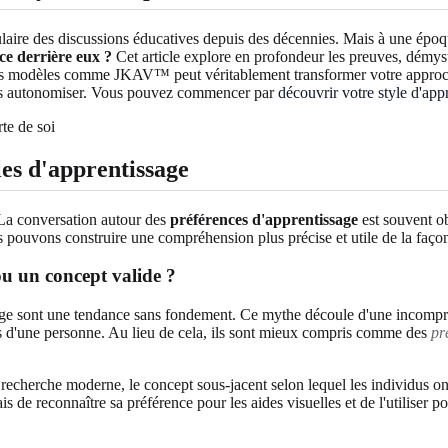
laire des discussions éducatives depuis des décennies. Mais à une époq
nce derrière eux ?
Cet article explore en profondeur les preuves, démyst
s modèles comme JKAV™ peut véritablement transformer votre approche 
ous autonomiser. Vous pouvez commencer par
découvrir votre style d'app
les d'apprentissage
. La conversation autour des
préférences d'apprentissage
est souvent ob
s pouvons construire une compréhension plus précise et utile de la faç
ou un concept valide ?
tissage sont une tendance sans fondement. Ce mythe découle d'une incomp
tés d'une personne. Au lieu de cela, ils sont mieux compris comme des
pr
 recherche moderne, le concept sous-jacent selon lequel les individus ont 
e reconnaître sa préférence pour les aides visuelles et de l'utiliser po