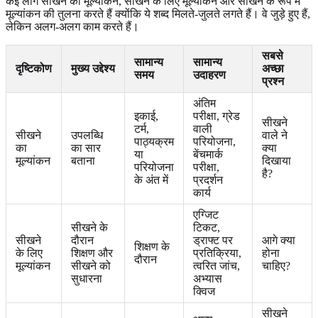
कई लोग सीखने का मूल्यांकन, सीखने के लिए मूल्यांकन और सीखने के रूप में
मूल्यांकन की तुलना करते हैं क्योंकि ये शब्द मिलते-जुलते लगते हैं। वे जुड़े हुए हैं,
लेकिन अलग-अलग काम करते हैं।
सबसे
सामान्य
सामान्य
दृष्टिकोण
मुख्य उद्देश्य
अच्छा
समय
उदाहरण
प्रश्न
अंतिम
इकाई,
परीक्षा, ग्रेड
सीखने
टर्म,
वाली
सीखने
उपलब्धि
वाले ने
पाठ्यक्रम
परियोजना,
का
का सार
क्या
या
बेंचमार्क
मूल्यांकन
बताना
दिखाया
परियोजना
परीक्षा,
है?
के अंत में
प्रदर्शन
कार्य
एग्जिट
सीखने के
टिकट,
सीखने
दौरान
ड्राफ्ट पर
आगे क्या
शिक्षण के
के लिए
शिक्षण और
प्रतिक्रिया,
होना
दौरान
मूल्यांकन
सीखने को
त्वरित जांच,
चाहिए?
सुधारना
अभ्यास
क्विज
सीखने