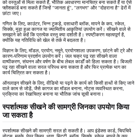
को वस्तुओं से मिला सकते हैं, भौतिक अवधारणा मानचित्र बना सकते हैं या ऐसे
फ्लैशकार्ड बना सकते हैं जिन्हें "जानता हूं", "लगभग" और "दोहराना है" ढेरों में
छांटा जाए।
गणित के लिए, काउंटर, भिन्न टुकड़े, दसाधारी ब्लॉक, मापने के कप, स्केल,
सिक्के, मुड़ा हुआ कागज या ज्यामितीय आकृतियां उपयोग करें। सीखने वाले से
समझाने को कहें कि प्रत्येक वस्तु क्या दर्शाती है। स्पष्टीकरण महत्वपूर्ण है,
क्योंकि यह गतिविधि को खेल से तर्क में बदलता है।
विज्ञान के लिए, मॉडल, प्रयोग, नमूने, प्रयोगशाला उपकरण, छांटने की ट्रे और
कारण-परिणाम प्रदर्शन उपयोग करें। जल चक्र पढ़ रहा सीखने वाला
वाष्पीकरण, संघनन और वर्षण के बीच लेबल कार्डों को हिला सकता है। बिजली
पढ़ रहा सीखने वाला सरल परिपथ बना सकता है और फिर प्रत्येक भाग का
कार्य चित्रित कर सकता है।
ऑनलाइन सीखने के लिए, वीडियो या पढ़ने के कार्य को किसी हाथों से किए जाने
वाले काम से जोड़ें, जैसे कागज का मॉडल बनाना, नोट्स व्यवस्थित करना,
प्रक्रिया का रेखाचित्र बनाना या भौतिक जांच सूची बनाना।
स्पर्शात्मक सीखने की सामग्री जिनका उपयोग किया
जा सकता है
स्पर्शात्मक सीखने की सामग्री सरल हो सकती है। आप इंडेक्स कार्ड, चिपचिपे
नोट्स, मनके, पेपर क्लिप, धागा, मिट्टी, ब्लॉक, सिक्के, स्केल, मापने के कप,