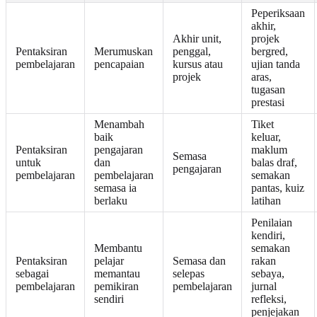
Peperiksaan
akhir,
Akhir unit,
projek
Pentaksiran
Merumuskan
penggal,
bergred,
pembelajaran
pencapaian
kursus atau
ujian tanda
projek
aras,
tugasan
prestasi
Menambah
Tiket
baik
keluar,
Pentaksiran
pengajaran
maklum
Semasa
untuk
dan
balas draf,
pengajaran
pembelajaran
pembelajaran
semakan
semasa ia
pantas, kuiz
berlaku
latihan
Penilaian
kendiri,
Membantu
semakan
Pentaksiran
pelajar
Semasa dan
rakan
sebagai
memantau
selepas
sebaya,
pembelajaran
pemikiran
pembelajaran
jurnal
sendiri
refleksi,
penjejakan