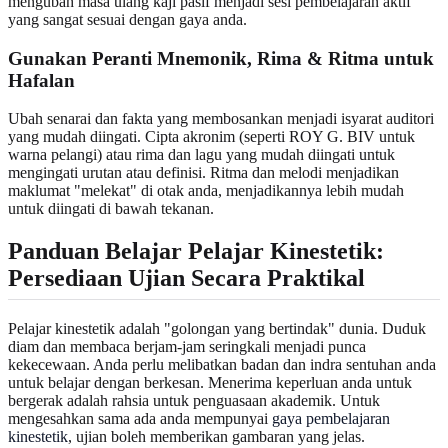
mengubah masa ulang kaji pasif menjadi sesi pembelajaran aktif
yang sangat sesuai dengan gaya anda.
Gunakan Peranti Mnemonik, Rima & Ritma untuk
Hafalan
Ubah senarai dan fakta yang membosankan menjadi isyarat auditori
yang mudah diingati. Cipta akronim (seperti ROY G. BIV untuk
warna pelangi) atau rima dan lagu yang mudah diingati untuk
mengingati urutan atau definisi. Ritma dan melodi menjadikan
maklumat "melekat" di otak anda, menjadikannya lebih mudah
untuk diingati di bawah tekanan.
Panduan Belajar Pelajar Kinestetik:
Persediaan Ujian Secara Praktikal
Pelajar kinestetik adalah "golongan yang bertindak" dunia. Duduk
diam dan membaca berjam-jam seringkali menjadi punca
kekecewaan. Anda perlu melibatkan badan dan indra sentuhan anda
untuk belajar dengan berkesan. Menerima keperluan anda untuk
bergerak adalah rahsia untuk penguasaan akademik. Untuk
mengesahkan sama ada anda mempunyai
gaya pembelajaran
kinestetik
, ujian boleh memberikan gambaran yang jelas.