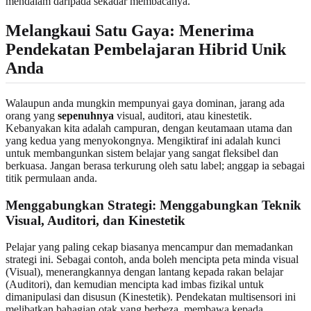
mendalam daripada sekadar membacanya.
Melangkaui Satu Gaya: Menerima
Pendekatan Pembelajaran Hibrid Unik
Anda
Walaupun anda mungkin mempunyai gaya dominan, jarang ada
orang yang
sepenuhnya
visual, auditori, atau kinestetik.
Kebanyakan kita adalah campuran, dengan keutamaan utama dan
yang kedua yang menyokongnya. Mengiktiraf ini adalah kunci
untuk membangunkan sistem belajar yang sangat fleksibel dan
berkuasa. Jangan berasa terkurung oleh satu label; anggap ia sebagai
titik permulaan anda.
Menggabungkan Strategi: Menggabungkan Teknik
Visual, Auditori, dan Kinestetik
Pelajar yang paling cekap biasanya mencampur dan memadankan
strategi ini. Sebagai contoh, anda boleh mencipta peta minda visual
(Visual), menerangkannya dengan lantang kepada rakan belajar
(Auditori), dan kemudian mencipta kad imbas fizikal untuk
dimanipulasi dan disusun (Kinestetik). Pendekatan multisensori ini
melibatkan bahagian otak yang berbeza, membawa kepada