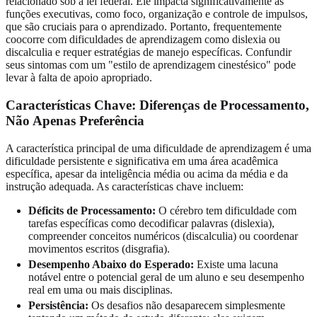
relacionado sob a lei federal. Ele impacta significativamente as
funções executivas, como foco, organização e controle de impulsos,
que são cruciais para o aprendizado. Portanto, frequentemente
coocorre com dificuldades de aprendizagem como dislexia ou
discalculia e requer estratégias de manejo específicas. Confundir
seus sintomas com um "estilo de aprendizagem cinestésico" pode
levar à falta de apoio apropriado.
Características Chave: Diferenças de Processamento,
Não Apenas Preferência
A característica principal de uma dificuldade de aprendizagem é uma
dificuldade persistente e significativa em uma área acadêmica
específica, apesar da inteligência média ou acima da média e da
instrução adequada. As características chave incluem:
Déficits de Processamento:
O cérebro tem dificuldade com
tarefas específicas como decodificar palavras (dislexia),
compreender conceitos numéricos (discalculia) ou coordenar
movimentos escritos (disgrafia).
Desempenho Abaixo do Esperado:
Existe uma lacuna
notável entre o potencial geral de um aluno e seu desempenho
real em uma ou mais disciplinas.
Persistência:
Os desafios não desaparecem simplesmente