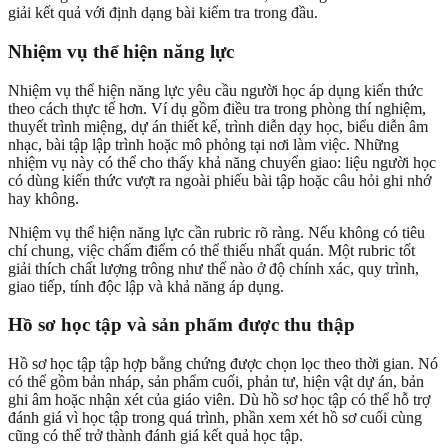
giải kết quả với định dạng bài kiểm tra trong đầu.
Nhiệm vụ thể hiện năng lực
Nhiệm vụ thể hiện năng lực yêu cầu người học áp dụng kiến thức
theo cách thực tế hơn. Ví dụ gồm điều tra trong phòng thí nghiệm,
thuyết trình miệng, dự án thiết kế, trình diễn dạy học, biểu diễn âm
nhạc, bài tập lập trình hoặc mô phỏng tại nơi làm việc. Những
nhiệm vụ này có thể cho thấy khả năng chuyển giao: liệu người học
có dùng kiến thức vượt ra ngoài phiếu bài tập hoặc câu hỏi ghi nhớ
hay không.
Nhiệm vụ thể hiện năng lực cần rubric rõ ràng. Nếu không có tiêu
chí chung, việc chấm điểm có thể thiếu nhất quán. Một rubric tốt
giải thích chất lượng trông như thế nào ở độ chính xác, quy trình,
giao tiếp, tính độc lập và khả năng áp dụng.
Hồ sơ học tập và sản phẩm được thu thập
Hồ sơ học tập tập hợp bằng chứng được chọn lọc theo thời gian. Nó
có thể gồm bản nháp, sản phẩm cuối, phản tư, hiện vật dự án, bản
ghi âm hoặc nhận xét của giáo viên. Dù hồ sơ học tập có thể hỗ trợ
đánh giá vì học tập trong quá trình, phần xem xét hồ sơ cuối cùng
cũng có thể trở thành đánh giá kết quả học tập.