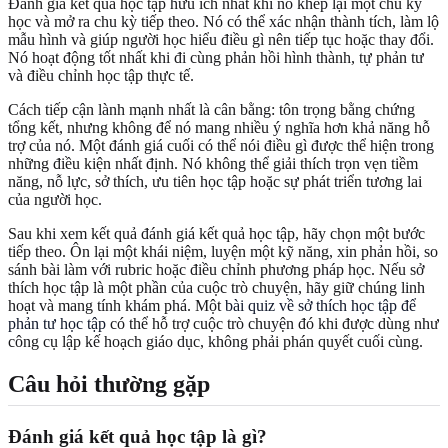
Đánh giá kết quả học tập hữu ích nhất khi nó khép lại một chu kỳ
học và mở ra chu kỳ tiếp theo. Nó có thể xác nhận thành tích, làm lộ
mẫu hình và giúp người học hiểu điều gì nên tiếp tục hoặc thay đổi.
Nó hoạt động tốt nhất khi đi cùng phản hồi hình thành, tự phản tư
và điều chỉnh học tập thực tế.
Cách tiếp cận lành mạnh nhất là cân bằng: tôn trọng bằng chứng
tổng kết, nhưng không để nó mang nhiều ý nghĩa hơn khả năng hỗ
trợ của nó. Một đánh giá cuối có thể nói điều gì được thể hiện trong
những điều kiện nhất định. Nó không thể giải thích trọn vẹn tiềm
năng, nỗ lực, sở thích, ưu tiên học tập hoặc sự phát triển tương lai
của người học.
Sau khi xem kết quả đánh giá kết quả học tập, hãy chọn một bước
tiếp theo. Ôn lại một khái niệm, luyện một kỹ năng, xin phản hồi, so
sánh bài làm với rubric hoặc điều chỉnh phương pháp học. Nếu sở
thích học tập là một phần của cuộc trò chuyện, hãy giữ chúng linh
hoạt và mang tính khám phá. Một
bài quiz về sở thích học tập để
phản tư học tập
có thể hỗ trợ cuộc trò chuyện đó khi được dùng như
công cụ lập kế hoạch giáo dục, không phải phán quyết cuối cùng.
Câu hỏi thường gặp
Đánh giá kết quả học tập là gì?