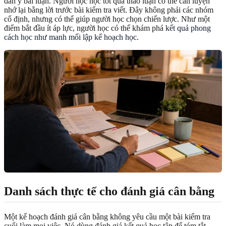
dàn ý bài luận. Người học học tốt qua thảo luận có thể cần luyện
nhớ lại bằng lời trước bài kiểm tra viết. Đây không phải các nhóm
cố định, nhưng có thể giúp người học chọn chiến lược. Như một
điểm bắt đầu ít áp lực, người học có thể khám phá
kết quả phong
cách học như manh mối lập kế hoạch học
.
Danh sách thực tế cho đánh giá cân bằng
Một kế hoạch đánh giá cân bằng không yêu cầu một bài kiểm tra
cuối làm mọi việc. Nó dùng đánh giá kết quả học tập để tóm tắt