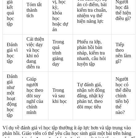
giá
vị, học
Người
Tóm tắt
án có điểm, bài
kết
kỳ,
học đã
thành
kiểm tra chuẩn,
quả
khóa
thể hiện
tích
nhiệm vụ thể
học
học
điều gì?
hiện năng lực
tập
hoặc dự
án
Cải thiện
Trong
Phiếu ra lớp,
Đánh
việc dạy
Tiếp
quá
phản hồi bản
giá vì
và học
theo
trình
nháp, kiểm tra
học
khi nó
nên làm
giảng
nhanh, câu hỏi
tập
đang
gì?
dạy
luyện tập
diễn ra
Đánh
Giúp
Người
giá
người
Tự đánh giá,
học có
như
học theo
Trong
nhận xét đồng
thể điều
một
dõi suy
và sau
đẳng, nhật ký
chỉnh
hoạt
nghĩ của
khi học
phản tư, theo
tiến bộ
động
chính
dõi mục tiêu
thế
học
mình
nào?
tập
Ví dụ về đánh giá vì học tập thường ít áp lực hơn và tập trung vào
phản hồi. Giáo viên có thể yêu cầu học sinh giải một bài trên bảng