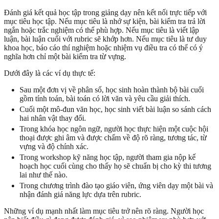
Đánh giá kết quả học tập trong giảng dạy nên kết nối trực tiếp với
mục tiêu học tập. Nếu mục tiêu là nhớ sự kiện, bài kiểm tra trả lời
ngắn hoặc trắc nghiệm có thể phù hợp. Nếu mục tiêu là viết lập
luận, bài luận cuối với rubric sẽ khớp hơn. Nếu mục tiêu là tư duy
khoa học, báo cáo thí nghiệm hoặc nhiệm vụ điều tra có thể có ý
nghĩa hơn chỉ một bài kiểm tra từ vựng.
Dưới đây là các ví dụ thực tế:
Sau một đơn vị về phân số, học sinh hoàn thành bộ bài cuối
gồm tính toán, bài toán có lời văn và yêu cầu giải thích.
Cuối một mô-đun văn học, học sinh viết bài luận so sánh cách
hai nhân vật thay đổi.
Trong khóa học ngôn ngữ, người học thực hiện một cuộc hội
thoại được ghi âm và được chấm về độ rõ ràng, tương tác, từ
vựng và độ chính xác.
Trong workshop kỹ năng học tập, người tham gia nộp kế
hoạch học cuối cùng cho thấy họ sẽ chuẩn bị cho kỳ thi tương
lai như thế nào.
Trong chương trình đào tạo giáo viên, ứng viên dạy một bài và
nhận đánh giá năng lực dựa trên rubric.
Những ví dụ mạnh nhất làm mục tiêu trở nên rõ ràng. Người học