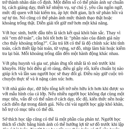
trở thành nhãn dán cố định. Một điểm số có thể phản ánh sự chuẩn
bị, cách giảng dạy, thiết kế nhiệm vụ, sự chú ý, yêu cầu ngôn ngữ,
mức độ quen với bài kiểm tra, áp lực thời gian, lịch sử phản hồi và
sự tự tin. Nó cũng có thể phản ánh mức thành thạo thật hoặc
khoảng trống thật. Diễn giải tốt giữ mở hơn một khả năng.
Với học sinh, bước đầu tiên là tách kết quả khỏi bản sắc. Thay vì
nói “em dở toán”, câu hỏi tốt hơn là: “phần nào của đánh giá này
cho thấy khoảng trống?”. Câu trả lời có thể là độ chính xác khi tính
toán, cách thiết lập bài toán, từ vựng, sơ đồ, nhịp làm bài hoặc kiểm
tra lại bài. Mỗi khoảng trống dẫn đến một hành động khác nhau.
Với phụ huynh và gia sư, phản ứng tốt nhất là tò mò trước khi
khuyên. Hãy hỏi điều gì rõ ràng, điều gì gây rối, kiểu chuẩn bị nào
giúp ích và lần sau người học sẽ thay đổi gì. Điều này giữ cuộc trò
chuyện thực tế và ít nặng cảm xúc hơn.
Với nhà giáo dục, dữ liệu tổng kết trở nên hữu ích hơn khi được so
với mẫu hình của cả lớp. Nếu nhiều người học không đạt cùng một
mục tiêu, vấn đề có thể nằm ở cách dạy, tốc độ, kiến thức nền hoặc
cách diễn đạt trong đánh giá. Nếu chỉ vài người học gặp khó khăn,
hỗ trợ có mục tiêu có thể đủ.
Sở thích học tập cũng có thể là một phần của phản tư. Người học
thích tổ chức bằng hình ảnh có thể hưởng lợi từ sơ đồ trước khi lập