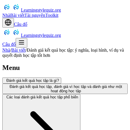
Learningstylequiz.org
Nhà
Bài viết
Tài nguyên
Toolkit
Câu đố
Learningstylequiz.org
Câu đố
Nhà
/
Bài viết
/
Đánh giá kết quả học tập: ý nghĩa, loại hình, ví dụ và
quyết định học tập tốt hơn
Menu
Đánh giá kết quả học tập là gì?
Đánh giá kết quả học tập, đánh giá vì học tập và đánh giá như một
hoạt động học tập
Các loại đánh giá kết quả học tập phổ biến