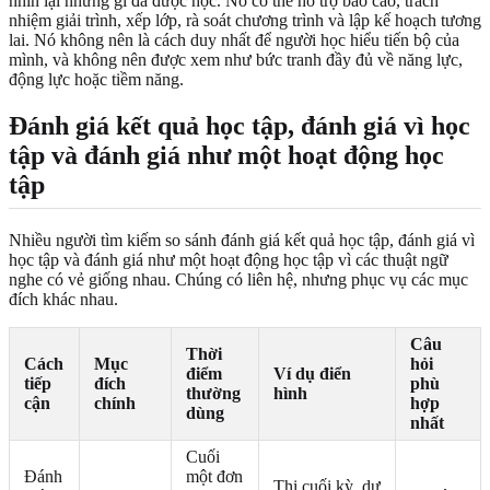
nhìn lại những gì đã được học. Nó có thể hỗ trợ báo cáo, trách
nhiệm giải trình, xếp lớp, rà soát chương trình và lập kế hoạch tương
lai. Nó không nên là cách duy nhất để người học hiểu tiến bộ của
mình, và không nên được xem như bức tranh đầy đủ về năng lực,
động lực hoặc tiềm năng.
Đánh giá kết quả học tập, đánh giá vì học
tập và đánh giá như một hoạt động học
tập
Nhiều người tìm kiếm so sánh đánh giá kết quả học tập, đánh giá vì
học tập và đánh giá như một hoạt động học tập vì các thuật ngữ
nghe có vẻ giống nhau. Chúng có liên hệ, nhưng phục vụ các mục
đích khác nhau.
Câu
Thời
Cách
Mục
hỏi
điểm
Ví dụ điển
tiếp
đích
phù
thường
hình
cận
chính
hợp
dùng
nhất
Cuối
Đánh
một đơn
Thi cuối kỳ, dự