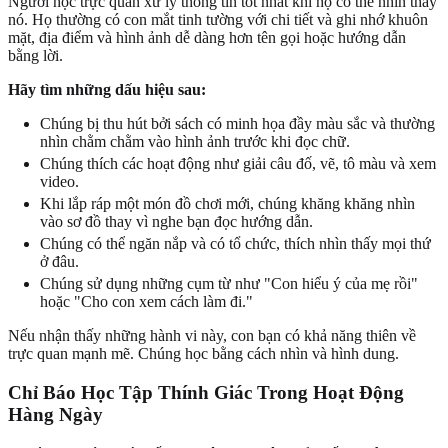
Người học trực quan xử lý thông tin tốt nhất khi họ có thể nhìn thấy
nó. Họ thường có con mắt tinh tường với chi tiết và ghi nhớ khuôn
mặt, địa điểm và hình ảnh dễ dàng hơn tên gọi hoặc hướng dẫn
bằng lời.
Hãy tìm những dấu hiệu sau:
Chúng bị thu hút bởi sách có minh họa đầy màu sắc và thường
nhìn chằm chằm vào hình ảnh trước khi đọc chữ.
Chúng thích các hoạt động như giải câu đố, vẽ, tô màu và xem
video.
Khi lắp ráp một món đồ chơi mới, chúng khăng khăng nhìn
vào sơ đồ thay vì nghe bạn đọc hướng dẫn.
Chúng có thể ngăn nắp và có tổ chức, thích nhìn thấy mọi thứ
ở đâu.
Chúng sử dụng những cụm từ như "Con hiểu ý của mẹ rồi"
hoặc "Cho con xem cách làm đi."
Nếu nhận thấy những hành vi này, con bạn có khả năng thiên về
trực quan mạnh mẽ. Chúng học bằng cách nhìn và hình dung.
Chỉ Báo Học Tập Thính Giác Trong Hoạt Động
Hàng Ngày