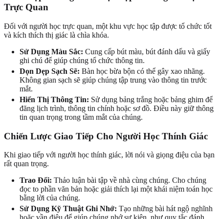
Trực Quan
Đối với người học trực quan, một khu vực học tập được tổ chức tốt
và kích thích thị giác là chìa khóa.
Sử Dụng Màu Sắc:
Cung cấp bút màu, bút đánh dấu và giấy
ghi chú để giúp chúng tổ chức thông tin.
Dọn Dẹp Sạch Sẽ:
Bàn học bừa bộn có thể gây xao nhãng.
Không gian sạch sẽ giúp chúng tập trung vào thông tin trước
mắt.
Hiển Thị Thông Tin:
Sử dụng bảng trắng hoặc bảng ghim để
đăng lịch trình, thông tin chính hoặc sơ đồ. Điều này giữ thông
tin quan trọng trong tầm mắt của chúng.
Chiến Lược Giao Tiếp Cho Người Học Thính Giác
Khi giao tiếp với người học thính giác, lời nói và giọng điệu của bạn
rất quan trọng.
Trao Đổi:
Thảo luận bài tập về nhà cùng chúng. Cho chúng
đọc to phần văn bản hoặc giải thích lại một khái niệm toán học
bằng lời của chúng.
Sử Dụng Kỹ Thuật Ghi Nhớ:
Tạo những bài hát ngộ nghĩnh
hoặc vần điệu để giúp chúng nhớ sự kiện, như quy tắc đánh