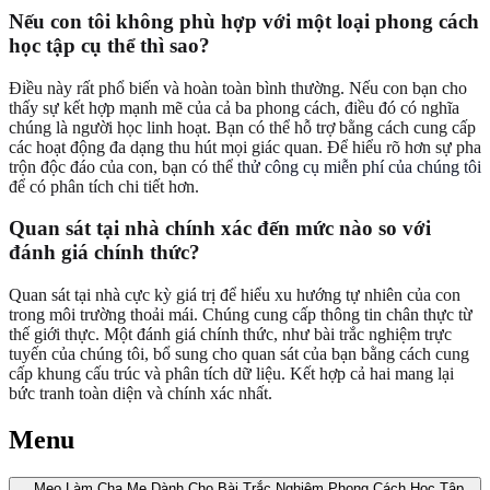
Nếu con tôi không phù hợp với một loại phong cách
học tập cụ thể thì sao?
Điều này rất phổ biến và hoàn toàn bình thường. Nếu con bạn cho
thấy sự kết hợp mạnh mẽ của cả ba phong cách, điều đó có nghĩa
chúng là người học linh hoạt. Bạn có thể hỗ trợ bằng cách cung cấp
các hoạt động đa dạng thu hút mọi giác quan. Để hiểu rõ hơn sự pha
trộn độc đáo của con, bạn có thể
thử công cụ miễn phí của chúng tôi
để có phân tích chi tiết hơn.
Quan sát tại nhà chính xác đến mức nào so với
đánh giá chính thức?
Quan sát tại nhà cực kỳ giá trị để hiểu xu hướng tự nhiên của con
trong môi trường thoải mái. Chúng cung cấp thông tin chân thực từ
thế giới thực. Một đánh giá chính thức, như bài trắc nghiệm trực
tuyến của chúng tôi, bổ sung cho quan sát của bạn bằng cách cung
cấp khung cấu trúc và phân tích dữ liệu. Kết hợp cả hai mang lại
bức tranh toàn diện và chính xác nhất.
Menu
Mẹo Làm Cha Mẹ Dành Cho Bài Trắc Nghiệm Phong Cách Học Tập