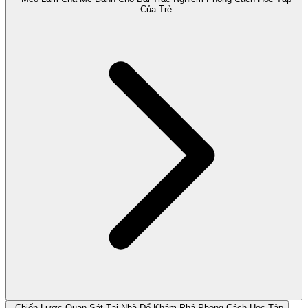
Của Trẻ
Chiến Lược Quan Sát Tại Nhà Để Khám Phá Phong Cách Học Tập