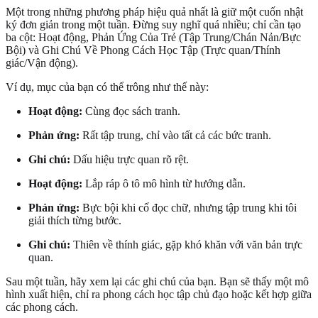
Một trong những phương pháp hiệu quả nhất là giữ một cuốn nhật
ký đơn giản trong một tuần. Đừng suy nghĩ quá nhiều; chỉ cần tạo
ba cột: Hoạt động, Phản Ứng Của Trẻ (Tập Trung/Chán Nản/Bực
Bội) và Ghi Chú Về Phong Cách Học Tập (Trực quan/Thính
giác/Vận động).
Ví dụ, mục của bạn có thể trông như thế này:
Hoạt động:
Cùng đọc sách tranh.
Phản ứng:
Rất tập trung, chỉ vào tất cả các bức tranh.
Ghi chú:
Dấu hiệu trực quan rõ rệt.
Hoạt động:
Lắp ráp ô tô mô hình từ hướng dẫn.
Phản ứng:
Bực bội khi cố đọc chữ, nhưng tập trung khi tôi
giải thích từng bước.
Ghi chú:
Thiên về thính giác, gặp khó khăn với văn bản trực
quan.
Sau một tuần, hãy xem lại các ghi chú của bạn. Bạn sẽ thấy một mô
hình xuất hiện, chỉ ra phong cách học tập chủ đạo hoặc kết hợp giữa
các phong cách.