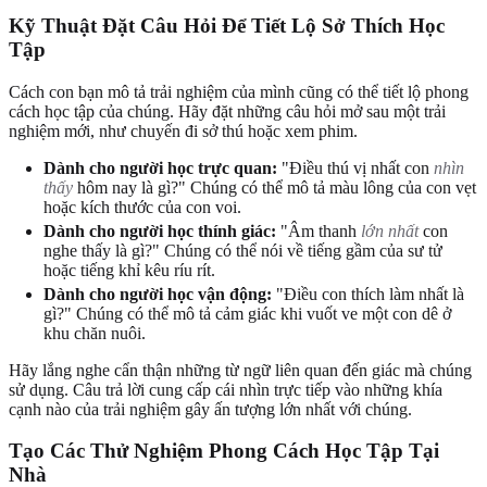
Kỹ Thuật Đặt Câu Hỏi Để Tiết Lộ Sở Thích Học
Tập
Cách con bạn mô tả trải nghiệm của mình cũng có thể tiết lộ phong
cách học tập của chúng. Hãy đặt những câu hỏi mở sau một trải
nghiệm mới, như chuyến đi sở thú hoặc xem phim.
Dành cho người học trực quan:
"Điều thú vị nhất con
nhìn
thấy
hôm nay là gì?" Chúng có thể mô tả màu lông của con vẹt
hoặc kích thước của con voi.
Dành cho người học thính giác:
"Âm thanh
lớn nhất
con
nghe thấy là gì?" Chúng có thể nói về tiếng gầm của sư tử
hoặc tiếng khỉ kêu ríu rít.
Dành cho người học vận động:
"Điều con thích làm nhất là
gì?" Chúng có thể mô tả cảm giác khi vuốt ve một con dê ở
khu chăn nuôi.
Hãy lắng nghe cẩn thận những từ ngữ liên quan đến giác mà chúng
sử dụng. Câu trả lời cung cấp cái nhìn trực tiếp vào những khía
cạnh nào của trải nghiệm gây ấn tượng lớn nhất với chúng.
Tạo Các Thử Nghiệm Phong Cách Học Tập Tại
Nhà