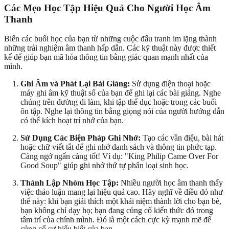
Các Mẹo Học Tập Hiệu Quả Cho Người Học Âm
Thanh
Biến các buổi học của bạn từ những cuộc đấu tranh im lặng thành
những trải nghiệm âm thanh hấp dẫn. Các kỹ thuật này được thiết
kế để giúp bạn mã hóa thông tin bằng giác quan mạnh nhất của
mình.
Ghi Âm và Phát Lại Bài Giảng:
Sử dụng điện thoại hoặc
máy ghi âm kỹ thuật số của bạn để ghi lại các bài giảng. Nghe
chúng trên đường đi làm, khi tập thể dục hoặc trong các buổi
ôn tập. Nghe lại thông tin bằng giọng nói của người hướng dẫn
có thể kích hoạt trí nhớ của bạn.
Sử Dụng Các Biện Pháp Ghi Nhớ:
Tạo các vần điệu, bài hát
hoặc chữ viết tắt để ghi nhớ danh sách và thông tin phức tạp.
Càng ngớ ngẩn càng tốt! Ví dụ: "King Philip Came Over For
Good Soup" giúp ghi nhớ thứ tự phân loại sinh học.
Thành Lập Nhóm Học Tập:
Nhiều người học âm thanh thấy
việc thảo luận mang lại hiệu quả cao. Hãy nghĩ về điều đó như
thế này: khi bạn giải thích một khái niệm thành lời cho bạn bè,
bạn không chỉ dạy họ; bạn đang củng cố kiến thức đó trong
tâm trí của chính mình. Đó là một cách cực kỳ mạnh mẽ để
củng cố sự hiểu biết của bạn.