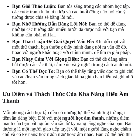
Bạn Giỏi Thảo Luận:
Bạn tỏa sáng trong các nhóm học tập,
các cuộc tranh luận trên lớp và các buổi động não nơi các ý
tưởng được chia sẻ bằng lời nói.
Bạn Nhớ Hướng Dẫn Bằng Lời Nói:
Bạn có thể dễ dàng
nhớ lại các hướng dẫn nhiều bước đã được nói với bạn mà
không cần phải ghi lại.
Bạn Thảo Luận Để Giải Quyết Vấn Đề:
Khi đối mặt với
một thử thách, bạn thường thấy mình đang nói ra vấn đề đó,
hoặc với người khác hoặc với chính mình, để tìm ra giải pháp.
Bạn Nhạy Cảm Với Giọng Điệu:
Bạn có thể dễ dàng nắm
bắt được các sắc thái, cảm xúc và ý nghĩa trong cách ai đó nói.
Bạn Có Thể Đọc To:
Bạn có thể thấy rằng việc đọc to ghi chú
và các đoạn văn trong sách giáo khoa giúp bạn hiểu và ghi nhớ
tốt hơn.
Ưu Điểm và Thách Thức Của Khả Năng Hiểu Âm
Thanh
Mỗi phong cách học tập đều có những lợi thế và những trở ngại
tiềm ẩn riêng biệt. Đối với một
người học âm thanh
, những điểm
mạnh của bạn bắt nguồn sâu sắc từ kỹ năng lắng nghe của bạn. Bạn
thường là một người giao tiếp tuyệt vời, một người lắng nghe chăm
chú và có kỹ năng học ngôn ngữ hoặc âm nhạc. Bạn có thể tiếp thu