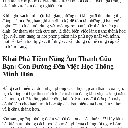
Tìm kiếm các podcast giáo dục được tạo bởi các chuyên gia trong
các lĩnh vực bạn đang nghiên cứu.
Khi nghe sách nói hoặc bài giảng, đừng chỉ là người tiêu dùng thụ
động. Tạm dừng bản ghi âm định kỳ để tóm tắt những gì bạn vừa
nghe. Thảo luận nội dung với một người bạn hoặc thành viên gia
đình. Sự tham gia tích cực này là điều biến việc lắng nghe thành học
tập. Nếu bạn đang tự hỏi phong cách nào phù hợp nhất với mình,
một
bài kiểm tra thị giác, thính giác, vận động
có thể cung cấp câu
trả lời rõ ràng.
Khai Phá Tiềm Năng Âm Thanh Của
Bạn: Con Đường Đến Việc Học Thông
Minh Hơn
Bằng cách hiểu và đón nhận phong cách học tập âm thanh của bạn,
bạn không chỉ học theo cách khác mà còn đang làm việc
với
bộ não
của mình, chứ không phải chống lại nó. Sự thay đổi đơn giản này
có thể làm cho hành trình học tập của bạn hiệu quả hơn, thú vị hơn
và ít căng thẳng hơn.
Sẵn sàng ngừng phỏng đoán và bắt đầu xuất sắc thực sự? Hãy làm
bài kiểm tra phong cách học tập miễn phí
của chúng tôi ngay hôm