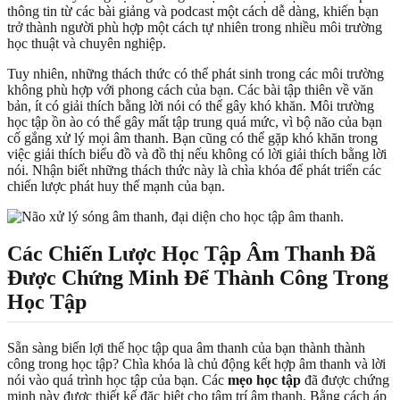
thông tin từ các bài giảng và podcast một cách dễ dàng, khiến bạn
trở thành người phù hợp một cách tự nhiên trong nhiều môi trường
học thuật và chuyên nghiệp.
Tuy nhiên, những thách thức có thể phát sinh trong các môi trường
không phù hợp với phong cách của bạn. Các bài tập thiên về văn
bản, ít có giải thích bằng lời nói có thể gây khó khăn. Môi trường
học tập ồn ào có thể gây mất tập trung quá mức, vì bộ não của bạn
cố gắng xử lý mọi âm thanh. Bạn cũng có thể gặp khó khăn trong
việc giải thích biểu đồ và đồ thị nếu không có lời giải thích bằng lời
nói. Nhận biết những thách thức này là chìa khóa để phát triển các
chiến lược phát huy thế mạnh của bạn.
Các Chiến Lược Học Tập Âm Thanh Đã
Được Chứng Minh Để Thành Công Trong
Học Tập
Sẵn sàng biến lợi thế học tập qua âm thanh của bạn thành thành
công trong học tập? Chìa khóa là chủ động kết hợp âm thanh và lời
nói vào quá trình học tập của bạn. Các
mẹo học tập
đã được chứng
minh này được thiết kế đặc biệt cho tâm trí âm thanh. Bằng cách áp