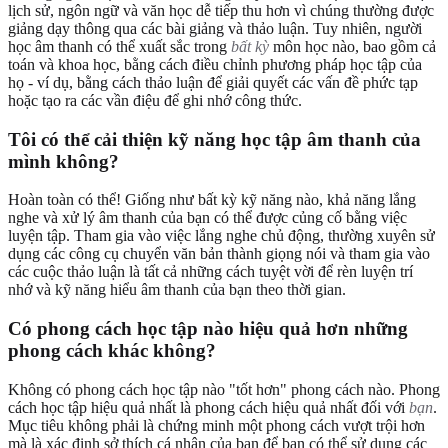
lịch sử, ngôn ngữ và văn học dễ tiếp thu hơn vì chúng thường được
giảng dạy thông qua các bài giảng và thảo luận. Tuy nhiên, người
học âm thanh có thể xuất sắc trong
bất kỳ
môn học nào, bao gồm cả
toán và khoa học, bằng cách điều chỉnh phương pháp học tập của
họ - ví dụ, bằng cách thảo luận để giải quyết các vấn đề phức tạp
hoặc tạo ra các vần điệu để ghi nhớ công thức.
Tôi có thể cải thiện kỹ năng học tập âm thanh của
mình không?
Hoàn toàn có thể! Giống như bất kỳ kỹ năng nào, khả năng lắng
nghe và xử lý âm thanh của bạn có thể được củng cố bằng việc
luyện tập. Tham gia vào việc lắng nghe chủ động, thường xuyên sử
dụng các công cụ chuyển văn bản thành giọng nói và tham gia vào
các cuộc thảo luận là tất cả những cách tuyệt vời để rèn luyện trí
nhớ và kỹ năng hiểu âm thanh của bạn theo thời gian.
Có phong cách học tập nào hiệu quả hơn những
phong cách khác không?
Không có phong cách học tập nào "tốt hơn" phong cách nào. Phong
cách học tập hiệu quả nhất là phong cách hiệu quả nhất đối với
bạn
.
Mục tiêu không phải là chứng minh một phong cách vượt trội hơn
mà là xác định sở thích cá nhân của bạn để bạn có thể sử dụng các