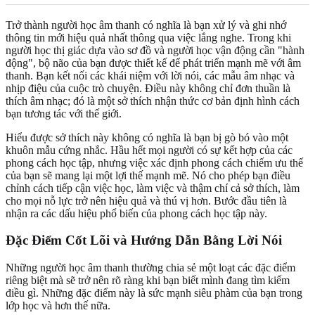
Trở thành người học âm thanh có nghĩa là bạn xử lý và ghi nhớ
thông tin mới hiệu quả nhất thông qua việc lắng nghe. Trong khi
người học thị giác dựa vào sơ đồ và người học vận động cần "hành
động", bộ não của bạn được thiết kế để phát triển mạnh mẽ với âm
thanh. Bạn kết nối các khái niệm với lời nói, các mẫu âm nhạc và
nhịp điệu của cuộc trò chuyện. Điều này không chỉ đơn thuần là
thích âm nhạc; đó là một sở thích nhận thức cơ bản định hình cách
bạn tương tác với thế giới.
Hiểu được sở thích này không có nghĩa là bạn bị gò bó vào một
khuôn mẫu cứng nhắc. Hầu hết mọi người có sự kết hợp của các
phong cách học tập, nhưng việc xác định phong cách chiếm ưu thế
của bạn sẽ mang lại một lợi thế mạnh mẽ. Nó cho phép bạn điều
chỉnh cách tiếp cận việc học, làm việc và thậm chí cả sở thích, làm
cho mọi nỗ lực trở nên hiệu quả và thú vị hơn. Bước đầu tiên là
nhận ra các dấu hiệu phổ biến của phong cách học tập này.
Đặc Điểm Cốt Lõi và Hướng Dẫn Bằng Lời Nói
Những người học âm thanh thường chia sẻ một loạt các đặc điểm
riêng biệt mà sẽ trở nên rõ ràng khi bạn biết mình đang tìm kiếm
điều gì. Những đặc điểm này là sức mạnh siêu phàm của bạn trong
lớp học và hơn thế nữa.