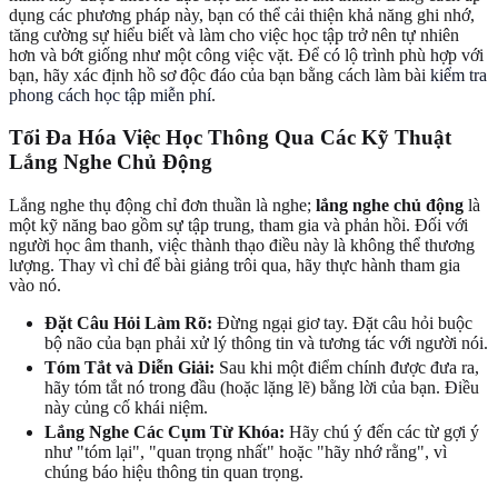
dụng các phương pháp này, bạn có thể cải thiện khả năng ghi nhớ,
tăng cường sự hiểu biết và làm cho việc học tập trở nên tự nhiên
hơn và bớt giống như một công việc vặt. Để có lộ trình phù hợp với
bạn, hãy xác định hồ sơ độc đáo của bạn bằng cách làm bài
kiểm tra
phong cách học tập miễn phí
.
Tối Đa Hóa Việc Học Thông Qua Các Kỹ Thuật
Lắng Nghe Chủ Động
Lắng nghe thụ động chỉ đơn thuần là nghe;
lắng nghe chủ động
là
một kỹ năng bao gồm sự tập trung, tham gia và phản hồi. Đối với
người học âm thanh, việc thành thạo điều này là không thể thương
lượng. Thay vì chỉ để bài giảng trôi qua, hãy thực hành tham gia
vào nó.
Đặt Câu Hỏi Làm Rõ:
Đừng ngại giơ tay. Đặt câu hỏi buộc
bộ não của bạn phải xử lý thông tin và tương tác với người nói.
Tóm Tắt và Diễn Giải:
Sau khi một điểm chính được đưa ra,
hãy tóm tắt nó trong đầu (hoặc lặng lẽ) bằng lời của bạn. Điều
này củng cố khái niệm.
Lắng Nghe Các Cụm Từ Khóa:
Hãy chú ý đến các từ gợi ý
như "tóm lại", "quan trọng nhất" hoặc "hãy nhớ rằng", vì
chúng báo hiệu thông tin quan trọng.