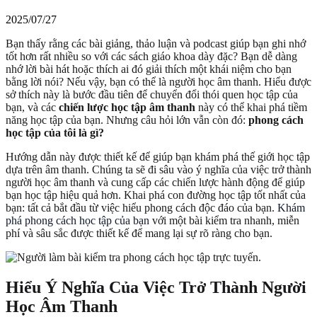
2025/07/27
Bạn thấy rằng các bài giảng, thảo luận và podcast giúp bạn ghi nhớ
tốt hơn rất nhiều so với các sách giáo khoa dày đặc? Bạn dễ dàng
nhớ lời bài hát hoặc thích ai đó giải thích một khái niệm cho bạn
bằng lời nói? Nếu vậy, bạn có thể là người học âm thanh. Hiểu được
sở thích này là bước đầu tiên để chuyển đổi thói quen học tập của
bạn, và các
chiến lược học tập âm thanh
này có thể khai phá tiềm
năng học tập của bạn. Nhưng câu hỏi lớn vẫn còn đó:
phong cách
học tập của tôi là gì?
Hướng dẫn này được thiết kế để giúp bạn khám phá thế giới học tập
dựa trên âm thanh. Chúng ta sẽ đi sâu vào ý nghĩa của việc trở thành
người học âm thanh và cung cấp các chiến lược hành động để giúp
bạn học tập hiệu quả hơn. Khai phá con đường học tập tốt nhất của
bạn: tất cả bắt đầu từ việc hiểu phong cách độc đáo của bạn.
Khám
phá phong cách học tập của bạn
với một bài kiểm tra nhanh, miễn
phí và sâu sắc được thiết kế để mang lại sự rõ ràng cho bạn.
Hiểu Ý Nghĩa Của Việc Trở Thành Người
Học Âm Thanh