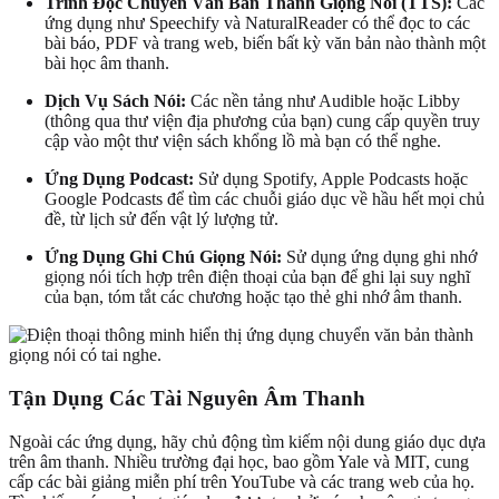
Trình Đọc Chuyển Văn Bản Thành Giọng Nói (TTS):
Các
ứng dụng như Speechify và NaturalReader có thể đọc to các
bài báo, PDF và trang web, biến bất kỳ văn bản nào thành một
bài học âm thanh.
Dịch Vụ Sách Nói:
Các nền tảng như Audible hoặc Libby
(thông qua thư viện địa phương của bạn) cung cấp quyền truy
cập vào một thư viện sách khổng lồ mà bạn có thể nghe.
Ứng Dụng Podcast:
Sử dụng Spotify, Apple Podcasts hoặc
Google Podcasts để tìm các chuỗi giáo dục về hầu hết mọi chủ
đề, từ lịch sử đến vật lý lượng tử.
Ứng Dụng Ghi Chú Giọng Nói:
Sử dụng ứng dụng ghi nhớ
giọng nói tích hợp trên điện thoại của bạn để ghi lại suy nghĩ
của bạn, tóm tắt các chương hoặc tạo thẻ ghi nhớ âm thanh.
Tận Dụng Các Tài Nguyên Âm Thanh
Ngoài các ứng dụng, hãy chủ động tìm kiếm nội dung giáo dục dựa
trên âm thanh. Nhiều trường đại học, bao gồm Yale và MIT, cung
cấp các bài giảng miễn phí trên YouTube và các trang web của họ.