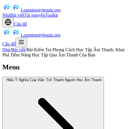
Learningstylequiz.org
Nhà
Bài viết
Tài nguyên
Toolkit
Câu đố
Learningstylequiz.org
Câu đố
Nhà
/
Bài viết
/
Bài Kiểm Tra Phong Cách Học Tập Âm Thanh: Khai
Phá Tiềm Năng Học Tập Qua Âm Thanh Của Bạn
Menu
Hiểu Ý Nghĩa Của Việc Trở Thành Người Học Âm Thanh