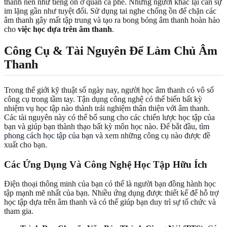
thanh nền như tiếng ồn ở quán cà phê. Những người khác lại cần sự
im lặng gần như tuyệt đối. Sử dụng tai nghe chống ồn để chặn các
âm thanh gây mất tập trung và tạo ra bong bóng âm thanh hoàn hảo
cho
việc học dựa trên âm thanh
.
Công Cụ & Tài Nguyên Để Làm Chủ Âm
Thanh
Trong thế giới kỹ thuật số ngày nay, người học âm thanh có vô số
công cụ trong tầm tay. Tận dụng công nghệ có thể biến bất kỳ
nhiệm vụ học tập nào thành trải nghiệm thân thiện với âm thanh.
Các tài nguyên này có thể bổ sung cho các chiến lược học tập của
bạn và giúp bạn thành thạo bất kỳ môn học nào. Để bắt đầu,
tìm
phong cách học tập của bạn
và xem những công cụ nào được đề
xuất cho bạn.
Các Ứng Dụng Và Công Nghệ Học Tập Hữu Ích
Điện thoại thông minh của bạn có thể là người bạn đồng hành học
tập mạnh mẽ nhất của bạn. Nhiều ứng dụng được thiết kế để hỗ trợ
học tập dựa trên âm thanh và có thể giúp bạn duy trì sự tổ chức và
tham gia.