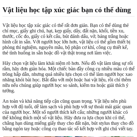
Vật liệu học tập xúc giác bạn có thể dùng
Vật liệu học tập xúc giác có thể rất đơn giản. Bạn có thể dùng thẻ
chỉ mục, giấy ghi chú, hạt, kẹp giấy, dây, đất nặn, khối, tiền xu,
thước, cốc đo, giấy có kết cấu, bút đánh dấu, vở, bảng trắng hoặc
hình cắt in sẵn. Với người học lớn hơn, vật liệu có thể gồm thiết bị
phòng thí nghiệm, nguyên mẫu, bộ phận cơ khí, công cụ thiết kế,
thẻ tình huống in sẵn hoặc đồ vật thật trong nơi làm việc.
Hãy chọn vật liệu làm khái niệm rõ hơn. Nếu đồ vật làm tăng sự rối
rắm, hãy đơn giản hóa. Một chiếc bàn đầy công cụ nhiều màu có thể
trông hấp dẫn, nhưng quá nhiều lựa chọn có thể làm người học xao
nhãng khỏi bài học. Bắt đầu với một hoặc hai vật liệu, rồi chỉ thêm
nữa nếu chúng giúp người học so sánh, kiểm tra hoặc giải thích ý
tưởng.
An toàn và khả năng tiếp cận cũng quan trọng. Vật liệu nên phù
hợp với độ tuổi, dễ làm sạch và phù hợp với sự thoải mái giác quan
của người học. Một số người thích kết cấu; những người khác có
thể không thích một số vật liệu. Hãy đưa ra lựa chọn khi có thể,
chẳng hạn dùng miếng giấy thay cho đất nặn, bút stylus thay cho đồ
bằng ngón tay hoặc công cụ thao tác số kết hợp với ghi chú viết tay.