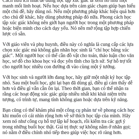
Cách hữu ích nhất để dùng học tập xúc giác là xem nó như một
manh mối linh hoạt. Nếu học dựa trên cảm giác chạm giúp bạn hiểu
một chủ đề, hãy dùng nó. Nếu một phương pháp khác hiệu quả hơn
cho chủ đề khác, hãy dùng phương pháp đó nữa. Phong cách học
tập xúc giác không nên giới hạn người học trong một phương pháp
hoặc biện minh cho cách dạy yếu. Nó nên mở rộng tập hợp chiến
lược có sẵn.
Với giáo viên và phụ huynh, điều này có nghĩa là cung cấp các lựa
chọn xúc giác mà không gắn nhãn học sinh là "chỉ học bằng xúc
giác". Một người học có thể cần đồ vật cho toán, thảo luận cho văn
học, sơ đồ cho khoa học và đọc yên tĩnh cho lịch sử. Sự hỗ trợ tốt
cho người học nhiều con đường đi vào cùng một ý tưởng.
Với học sinh và người lớn đang học, hãy giữ một nhật ký học tập
nhỏ. Sau một buổi học, ghi lại bạn đã dùng gì, điều gì cảm thấy dễ
hơn và điều gì vẫn cần ôn lại. Theo thời gian, bạn có thể nhận ra
rằng các hoạt động xúc giác giúp nhiều nhất khi khái niệm trừu
tượng, có trình tự, mang tính không gian hoặc dựa trên kỹ năng.
Bạn cũng có thể khám phá một
công cụ phản tư về phong cách học
khi muốn có cái nhìn rộng hơn về sở thích học tập của mình. Hãy
xem nó như công cụ hỗ trợ lập kế hoạch, rồi kiểm tra các gợi ý
trong những buổi học thật. Giá trị thực sự không nằm ở nhãn gọi;
nó nằm ở điều chỉnh nhỏ tiếp theo giúp việc học rõ ràng hơn.