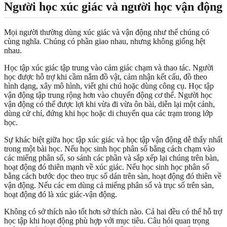
Người học xúc giác và người học vận động
Mọi người thường dùng xúc giác và vận động như thể chúng có
cùng nghĩa. Chúng có phần giao nhau, nhưng không giống hệt
nhau.
Học tập xúc giác tập trung vào cảm giác chạm và thao tác. Người
học được hỗ trợ khi cầm nắm đồ vật, cảm nhận kết cấu, đồ theo
hình dạng, xây mô hình, viết ghi chú hoặc dùng công cụ. Học tập
vận động tập trung rộng hơn vào chuyển động cơ thể. Người học
vận động có thể được lợi khi vừa đi vừa ôn bài, diễn lại một cảnh,
dùng cử chỉ, đứng khi học hoặc di chuyển qua các trạm trong lớp
học.
Sự khác biệt giữa học tập xúc giác và học tập vận động dễ thấy nhất
trong một bài học. Nếu học sinh học phân số bằng cách chạm vào
các miếng phân số, so sánh các phần và sắp xếp lại chúng trên bàn,
hoạt động đó thiên mạnh về xúc giác. Nếu học sinh học phân số
bằng cách bước dọc theo trục số dán trên sàn, hoạt động đó thiên về
vận động. Nếu các em dùng cả miếng phân số và trục số trên sàn,
hoạt động đó là xúc giác-vận động.
Không có sở thích nào tốt hơn sở thích nào. Cả hai đều có thể hỗ trợ
học tập khi hoạt động phù hợp với mục tiêu. Câu hỏi quan trọng