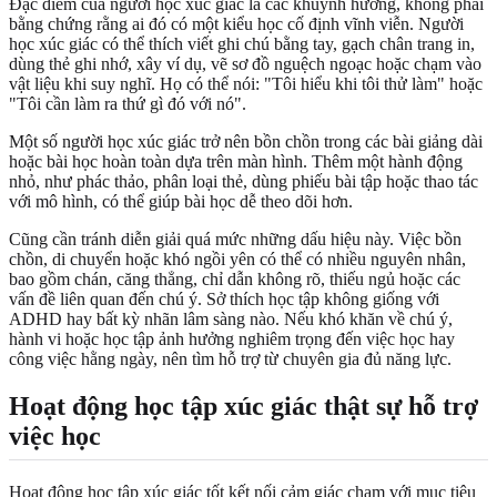
Đặc điểm của người học xúc giác là các khuynh hướng, không phải
bằng chứng rằng ai đó có một kiểu học cố định vĩnh viễn. Người
học xúc giác có thể thích viết ghi chú bằng tay, gạch chân trang in,
dùng thẻ ghi nhớ, xây ví dụ, vẽ sơ đồ nguệch ngoạc hoặc chạm vào
vật liệu khi suy nghĩ. Họ có thể nói: "Tôi hiểu khi tôi thử làm" hoặc
"Tôi cần làm ra thứ gì đó với nó".
Một số người học xúc giác trở nên bồn chồn trong các bài giảng dài
hoặc bài học hoàn toàn dựa trên màn hình. Thêm một hành động
nhỏ, như phác thảo, phân loại thẻ, dùng phiếu bài tập hoặc thao tác
với mô hình, có thể giúp bài học dễ theo dõi hơn.
Cũng cần tránh diễn giải quá mức những dấu hiệu này. Việc bồn
chồn, di chuyển hoặc khó ngồi yên có thể có nhiều nguyên nhân,
bao gồm chán, căng thẳng, chỉ dẫn không rõ, thiếu ngủ hoặc các
vấn đề liên quan đến chú ý. Sở thích học tập không giống với
ADHD hay bất kỳ nhãn lâm sàng nào. Nếu khó khăn về chú ý,
hành vi hoặc học tập ảnh hưởng nghiêm trọng đến việc học hay
công việc hằng ngày, nên tìm hỗ trợ từ chuyên gia đủ năng lực.
Hoạt động học tập xúc giác thật sự hỗ trợ
việc học
Hoạt động học tập xúc giác tốt kết nối cảm giác chạm với mục tiêu