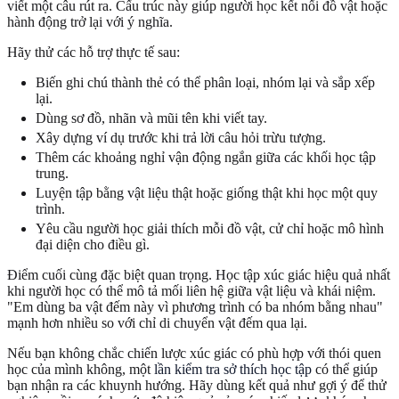
viết một câu rút ra. Cấu trúc này giúp người học kết nối đồ vật hoặc
hành động trở lại với ý nghĩa.
Hãy thử các hỗ trợ thực tế sau:
Biến ghi chú thành thẻ có thể phân loại, nhóm lại và sắp xếp
lại.
Dùng sơ đồ, nhãn và mũi tên khi viết tay.
Xây dựng ví dụ trước khi trả lời câu hỏi trừu tượng.
Thêm các khoảng nghỉ vận động ngắn giữa các khối học tập
trung.
Luyện tập bằng vật liệu thật hoặc giống thật khi học một quy
trình.
Yêu cầu người học giải thích mỗi đồ vật, cử chỉ hoặc mô hình
đại diện cho điều gì.
Điểm cuối cùng đặc biệt quan trọng. Học tập xúc giác hiệu quả nhất
khi người học có thể mô tả mối liên hệ giữa vật liệu và khái niệm.
"Em dùng ba vật đếm này vì phương trình có ba nhóm bằng nhau"
mạnh hơn nhiều so với chỉ di chuyển vật đếm qua lại.
Nếu bạn không chắc chiến lược xúc giác có phù hợp với thói quen
học của mình không, một
lần kiểm tra sở thích học tập
có thể giúp
bạn nhận ra các khuynh hướng. Hãy dùng kết quả như gợi ý để thử