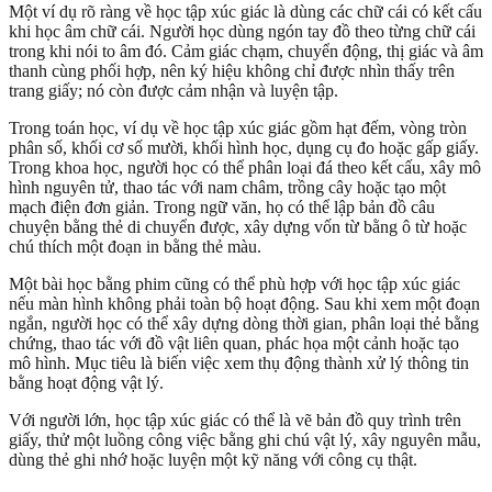
Một ví dụ rõ ràng về học tập xúc giác là dùng các chữ cái có kết cấu
khi học âm chữ cái. Người học dùng ngón tay đồ theo từng chữ cái
trong khi nói to âm đó. Cảm giác chạm, chuyển động, thị giác và âm
thanh cùng phối hợp, nên ký hiệu không chỉ được nhìn thấy trên
trang giấy; nó còn được cảm nhận và luyện tập.
Trong toán học, ví dụ về học tập xúc giác gồm hạt đếm, vòng tròn
phân số, khối cơ số mười, khối hình học, dụng cụ đo hoặc gấp giấy.
Trong khoa học, người học có thể phân loại đá theo kết cấu, xây mô
hình nguyên tử, thao tác với nam châm, trồng cây hoặc tạo một
mạch điện đơn giản. Trong ngữ văn, họ có thể lập bản đồ câu
chuyện bằng thẻ di chuyển được, xây dựng vốn từ bằng ô từ hoặc
chú thích một đoạn in bằng thẻ màu.
Một bài học bằng phim cũng có thể phù hợp với học tập xúc giác
nếu màn hình không phải toàn bộ hoạt động. Sau khi xem một đoạn
ngắn, người học có thể xây dựng dòng thời gian, phân loại thẻ bằng
chứng, thao tác với đồ vật liên quan, phác họa một cảnh hoặc tạo
mô hình. Mục tiêu là biến việc xem thụ động thành xử lý thông tin
bằng hoạt động vật lý.
Với người lớn, học tập xúc giác có thể là vẽ bản đồ quy trình trên
giấy, thử một luồng công việc bằng ghi chú vật lý, xây nguyên mẫu,
dùng thẻ ghi nhớ hoặc luyện một kỹ năng với công cụ thật.