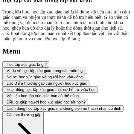
Học tập xúc giác trong lớp học là gì?
Trong lớp học, học tập xúc giác nghĩa là dùng vật liệu dựa trên cảm
giác chạm và nhiệm vụ thực hành để hỗ trợ hiểu biết. Giáo viên có
thể dùng vật đếm cho toán, ô từ cho chính tả, mô hình cho khoa
học, ghép bản đồ cho địa lý hoặc thẻ dòng thời gian cho lịch sử.
Các hoạt động lớp học mạnh nhất kết hợp thao tác vật liệu với thảo
luận, phản tư và mục tiêu học tập rõ ràng.
Menu
Học tập xúc giác là gì?
Ví dụ về học tập xúc giác trong các môn học
Người học xúc giác và người học vận động
Đặc điểm thường gặp của người học xúc giác
Hoạt động học tập xúc giác thật sự hỗ trợ việc học
Vật liệu học tập xúc giác bạn có thể dùng
Điều gì giúp người học xúc giác học tốt hơn?
Cách dùng học tập xúc giác mà không biến nó thành nhãn cố định
Câu hỏi thường gặp