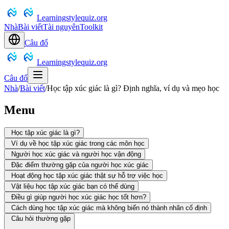
Learningstylequiz.org
Nhà
Bài viết
Tài nguyên
Toolkit
Câu đố
Learningstylequiz.org
Câu đố
Nhà
/
Bài viết
/
Học tập xúc giác là gì? Định nghĩa, ví dụ và mẹo học
Menu
Học tập xúc giác là gì?
Ví dụ về học tập xúc giác trong các môn học
Người học xúc giác và người học vận động
Đặc điểm thường gặp của người học xúc giác
Hoạt động học tập xúc giác thật sự hỗ trợ việc học
Vật liệu học tập xúc giác bạn có thể dùng
Điều gì giúp người học xúc giác học tốt hơn?
Cách dùng học tập xúc giác mà không biến nó thành nhãn cố định
Câu hỏi thường gặp