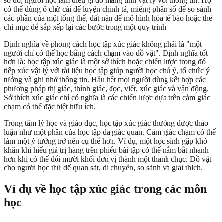
sơ đồ, người học làm điều gì đó mang tính vật lý với thông tin. Họ
có thể dùng ô chữ cái để luyện chính tả, miếng phân số để so sánh
các phần của một tổng thể, đất nặn để mô hình hóa tế bào hoặc thẻ
chỉ mục để sắp xếp lại các bước trong một quy trình.
Định nghĩa về phong cách học tập xúc giác không phải là "một
người chỉ có thể học bằng cách chạm vào đồ vật". Định nghĩa tốt
hơn là: học tập xúc giác là một sở thích hoặc chiến lược trong đó
tiếp xúc vật lý với tài liệu học tập giúp người học chú ý, tổ chức ý
tưởng và ghi nhớ thông tin. Hầu hết mọi người dùng kết hợp các
phương pháp thị giác, thính giác, đọc, viết, xúc giác và vận động.
Sở thích xúc giác chỉ có nghĩa là các chiến lược dựa trên cảm giác
chạm có thể đặc biệt hữu ích.
Trong tâm lý học và giáo dục, học tập xúc giác thường được thảo
luận như một phần của học tập đa giác quan. Cảm giác chạm có thể
làm một ý tưởng trở nên cụ thể hơn. Ví dụ, một học sinh gặp khó
khăn khi hiểu giá trị hàng trên phiếu bài tập có thể nắm bắt nhanh
hơn khi có thể đổi mười khối đơn vị thành một thanh chục. Đồ vật
cho người học thứ để quan sát, di chuyển, so sánh và giải thích.
Ví dụ về học tập xúc giác trong các môn
học