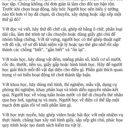
học tập. Chúng không chỉ đơn giản là làm cho đôi tay bận rộn.
Trước khi chọn hoạt động, hãy hỏi: Người học nên hiểu ý tưởng
nào tốt hơn vì họ đã chạm, di chuyển, xây dựng hoặc sắp xếp một
thứ gì đó?
Với đọc và viết, hãy thử đồ chữ cái, ghép từ bằng ô chữ, phân loại
dải câu, làm thẻ trình tự câu chuyện hoặc dùng giấy ghi chú để
nhóm bằng chứng. Với từ vựng, người học có thể ghép thuật ngữ
với đồ vật, vẽ sơ đồ khái niệm vật lý hoặc tạo thẻ ghi nhớ rồi sắp
thành các chồng "biết", "gần biết" và "ôn lại".
Với toán học, hãy dùng vật đếm, miếng phân số, khối cơ số mười,
cốc đo, thước, tiền xu, giấy gấp hoặc hình hình học. Hãy để người
học giải thích mỗi đồ vật đại diện cho điều gì. Phần giải thích quan
trọng vì nó biến hoạt động từ chơi thành lập luận.
Với khoa học, hãy dùng mô hình, thí nghiệm, mẫu vật, dụng cụ
phòng thí nghiệm, khay phân loại và trình diễn nguyên nhân-kết
quả. Người học về vòng tuần hoàn nước có thể di chuyển thẻ nhãn
qua bay hơi, ngưng tụ và mưa. Người học về điện có thể lắp một
mạch đơn giản rồi vẽ mỗi phần làm gì.
Với học trực tuyến, hãy ghép video hoặc bài đọc với một nhiệm vụ
thực hành, chẳng hạn xây mô hình giấy, sắp xếp ghi chú, phác họa
quy trình hoặc tạo danh sách kiểm tra vật lý.