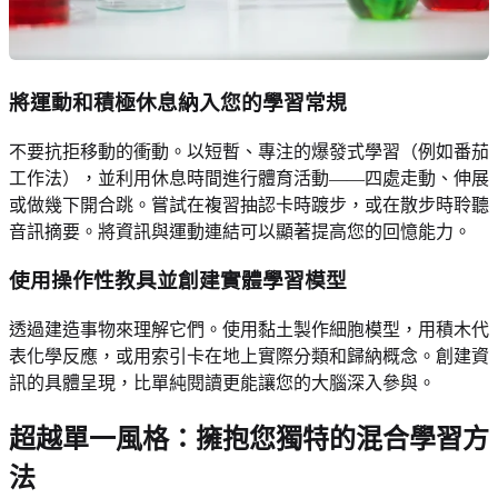
將運動和積極休息納入您的學習常規
不要抗拒移動的衝動。以短暫、專注的爆發式學習（例如番茄
工作法），並利用休息時間進行體育活動——四處走動、伸展
或做幾下開合跳。嘗試在複習抽認卡時踱步，或在散步時聆聽
音訊摘要。將資訊與運動連結可以顯著提高您的回憶能力。
使用操作性教具並創建實體學習模型
透過建造事物來理解它們。使用黏土製作細胞模型，用積木代
表化學反應，或用索引卡在地上實際分類和歸納概念。創建資
訊的具體呈現，比單純閱讀更能讓您的大腦深入參與。
超越單一風格：擁抱您獨特的混合學習方
法