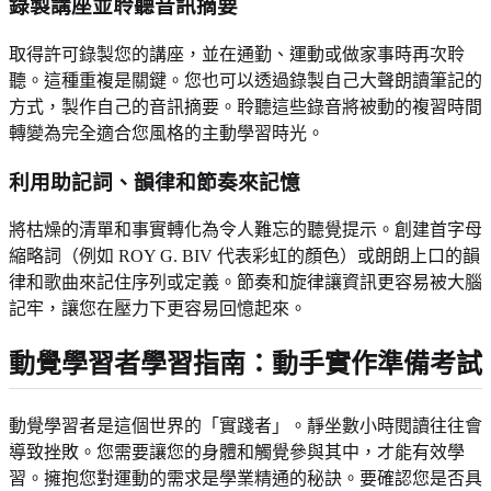
錄製講座並聆聽音訊摘要
取得許可錄製您的講座，並在通勤、運動或做家事時再次聆
聽。這種重複是關鍵。您也可以透過錄製自己大聲朗讀筆記的
方式，製作自己的音訊摘要。聆聽這些錄音將被動的複習時間
轉變為完全適合您風格的主動學習時光。
利用助記詞、韻律和節奏來記憶
將枯燥的清單和事實轉化為令人難忘的聽覺提示。創建首字母
縮略詞（例如 ROY G. BIV 代表彩虹的顏色）或朗朗上口的韻
律和歌曲來記住序列或定義。節奏和旋律讓資訊更容易被大腦
記牢，讓您在壓力下更容易回憶起來。
動覺學習者學習指南：動手實作準備考試
動覺學習者是這個世界的「實踐者」。靜坐數小時閱讀往往會
導致挫敗。您需要讓您的身體和觸覺參與其中，才能有效學
習。擁抱您對運動的需求是學業精通的秘訣。要確認您是否具