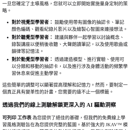
一旦您確定了主導風格，您就可以立即開始實施量身定制的策
略。
對於視覺型學習者：
鼓勵使用帶有圖像的抽認卡、筆記
顏色編碼、觀看紀錄片影片以及繪製心智圖來連接想法。
對於聽覺型學習者：
建議與夥伴一起學習以討論概念、
錄製講座以便稍後收聽、大聲朗讀筆記，以及使用歌曲或
韻律等記憶法。
對於動覺型學習者：
透過建造模型、進行實驗、使用可
以分類和移動的抽認卡，以及進行涉及身體活動的頻繁學
習休息來促進主動學習。
這些簡單的調整可以顯著提高理解和記憶力。然而，要制定一
個真正具有變革性的計畫，您需要的遠不止一個標籤。
透過我們的線上測驗解鎖更深入的 AI 驅動洞察
可列印 工作表
為您提供了絕佳的基礎，但我們的免費線上學
習風格測驗旨在為您提供完整的藍圖。基於強大的 JKAV™ 模