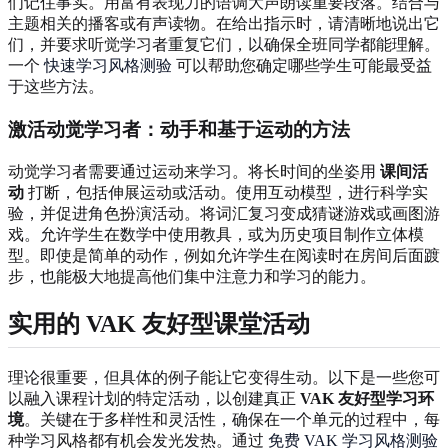
们记住事实。用富有表现力的语调大声朗读重要段落。结合与
主题相关的播客或有声读物。在给出指示时，请清晰地说出它
们，并要求听觉学习者重复它们，以确保全班同学都能理解。
一个
快速学习风格测验
可以帮助您确定哪些学生可能最受益
于这些方法。
激活动觉学习者
：动手和基于运动的方法
动觉学习者需要通过运动来学习。将长时间的坐姿用
课间活
动
打断，包括伸展运动或活动。使用互动模型，进行科学实
验，并促进角色扮演活动。将词汇复习变成猜谜游戏或画图游
戏。允许学生在数学中使用教具，或为历史项目制作立体模
型。即使是简单的动作，例如允许学生在阅读时在房间后面踱
步，也能极大地提高他们集中注意力和学习的能力。
实用的 VAK 友好型课堂活动
理论很重要，但具体的例子能让它变得生动。以下是一些您可
以融入课程计划的特定活动，以创建真正
VAK 友好型学习环
境
。关键在于多样性和灵活性，确保在一个单元的过程中，每
种学习风格都有机会发光发热。通过
免费 VAK 学习风格测验