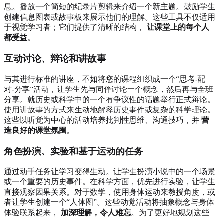
息。播放一个简短的纪录片剪辑来介绍一个新主题。鼓励学生
创建信息图表或故事板来展示他们的理解。这些工具不仅适用
于视觉学习者；它们提供了清晰的结构，
让课堂上的每个人
都受益
。
互动讨论、辩论和讲故事
与其进行标准的讲座，不如将您的课程组织成一个“思考-配
对-分享”活动，让学生先与同伴讨论一个概念，然后再与全班
分享。就历史或科学中的一个有争议性的话题举行正式辩论。
使用讲故事的方式来生动地解释历史事件或复杂的科学理论。
这些以听觉为中心的活动培养批判性思维、沟通技巧，并
营
造良好的课堂氛围
。
角色扮演、实验和基于运动的任务
通过动手任务让学习变得生动。让学生扮演小说中的一个场景
或一个重要的历史事件。在科学方面，优先进行实验，让学生
直接观察因果关系。对于数学，使用身体运动来教授角度，或
者让学生创建一个“人体图”。这些动觉活动将抽象概念与身体
体验联系起来，
加深理解，令人难忘
。为了更好地规划这些