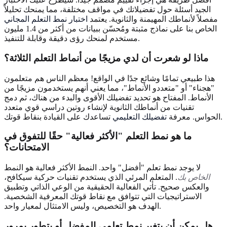
الجيد أسئلة حول تفضيلاتك في مواقف مختلفة، مما يمنحك تحليلاً
مفصلاً لأنماطك المهيمنة والثانوية. يعتمد
اختبار نمط التعلم المجاني
الخاص بنا على نماذج مثبتة ومُحسّن ببيانات من أكثر من 1.4 مليون
مستخدم لمنحك رؤى دقيقة وقابلة للتنفيذ.
ماذا لو شعرت أن لدي مزيجًا من أنماط التعلم الثلاثة؟
هذا طبيعي تمامًا وشائع جدًا في الواقع! معظم الناس هم متعلمون
"هجناء" أو "متعددو الأنماط"، مما يعني أنهم يستخدمون مزيجًا من
الأنماط. المفتاح هو تحديد تفضيلك الأقوى والبدء من هناك، ثم دمج
تقنيات من أنماطك الثانوية لإنشاء روتين دراسي قوي متعدد
تساعدك على القيادة بنقاط قوتك.
الحواس. معرفة
تفضيلك التعليمي
ما هو نمط التعلم "الأكثر فعالية" حقًا للتفوق في
الامتحانات؟
لا يوجد نمط تعلم "أفضل" واحد. النمط الأكثر فعالية هو النمط
الخاص بك
. المتعلم المرئي الذي يستخدم تقنيات حركية سيكافح،
والعكس صحيح. تأتي الفعالية الحقيقية من الوعي الذاتي وتطبيق
الاستراتيجيات التي تتوافق مع نقاط قوتك المعرفية الشخصية.
الهدف هو التخصيص، وليس الامتثال لمعيار واحد.
هل يمكن أن يتغير نمط تعلمي المفضل أو يتطور بمرور