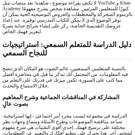
لا تكتفِ بقراءة موضوع - شاهده! تعد منصات مثل YouTube و Khan
Academy كنوزًا للمتعلمين المرئيين. مشاهدة شخص يشرح مفهومًا
بالرسوم المتحركة والمخططات والعروض التوضيحية الحية يمكن أن
يوفر الوضوح الذي لا يمكن للكتاب المدرسي توفيره. عند إعداد
عروضك التقديمية الخاصة، ركز على إنشاء شرائح جذابة بصريًا
لتعزيز فهمك الخاص.
دليل الدراسة للمتعلم السمعي: استراتيجيات
للنجاح السمعي
بالنسبة للمتعلمين السمعيين، عالم الصوت هو المكان الذي تتضح
فيه المعلومات. من المحتمل أنك تتذكر ما قيل في محاضرة أفضل
مما كتب على السبورة. تكمن ميزتك في قدرتك على التعلم من
خلال الاستماع والتحدث.
المشاركة في المناقشات الجماعية وشرح المفاهيم
بصوت عالٍ
الدراسة في مجموعة ليست مجرد أمر اجتماعي - إنها استراتيجية.
تساعد مناقشة الموضوعات وطرح الأسئلة وسماع وجهات نظر
مختلفة على ترسيخ فهمك. إحدى أقوى التقنيات هي شرح مفهوم
لشخص آخر. هذا يجبرك على تنظيم أفكارك والتعبير عن المعلومات،