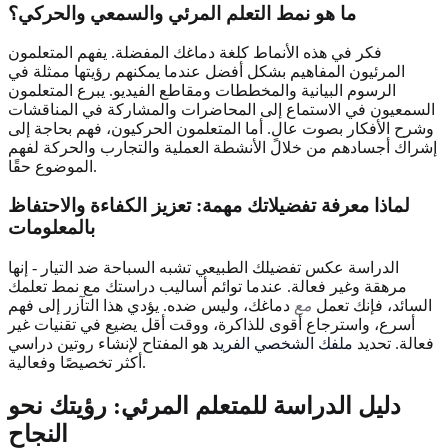
ما هو نمط التعلم المرئي والسمعي والحركي؟
فكر في هذه الأنماط كلغة دماغك المفضلة. يفهم المتعلمون
المرئيون المفاهيم بشكل أفضل عندما يمكنهم رؤيتها ممثلة في
الرسوم البيانية والمخططات ومقاطع الفيديو. يبرع المتعلمون
السمعيون في الاستماع إلى المحاضرات والمشاركة في المناقشات
وشرح الأفكار بصوت عالٍ. أما المتعلمون الحركيون، فهم بحاجة إلى
إشراك أجسادهم من خلال الأنشطة العملية والتجارب والحركة لفهم
الموضوع حقًا.
لماذا معرفة تفضيلاتك مهمة: تعزيز الكفاءة والاحتفاظ
بالمعلومات
الدراسة عكس تفضيلك الطبيعي تشبه السباحة ضد التيار - إنها
مرهقة وغير فعالة. عندما توائم أساليب دراستك مع نمط تعلمك
السائد، فإنك تعمل
مع
دماغك، وليس ضده. يؤدي هذا التآزر إلى فهم
أسرع، واسترجاع أقوى للذاكرة، ووقت أقل يضيع في تقنيات غير
فعالة. تحديد
ملفك الشخصي الفريد
هو المفتاح لإنشاء روتين دراسي
أكثر تخصيصًا وفعالية.
دليل الدراسة للمتعلم المرئي: رؤيتك نحو
النجاح