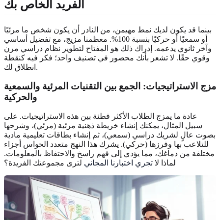
الفريد الخاص بك
بينما قد يكون لديك نمط مهيمن، من النادر أن يكون شخص ما مرئيًا
أو سمعيًا أو حركيًا بنسبة 100%. معظمنا مزيج، مع تفضيل أساسي
وآخر ثانوي يدعمه. إدراك ذلك هو المفتاح لتطوير نظام دراسي مرن
وقوي حقًا. لا تشعر بأنك محصور في تصنيف واحد؛ فكر فيه كنقطة
انطلاق لك.
مزج الاستراتيجيات: الجمع بين التقنيات المرئية والسمعية
والحركية
عادة ما يمزج الطلاب الأكثر فطنة بين هذه الاستراتيجيات. على
سبيل المثال، يمكنك إنشاء خريطة ذهنية مرئية (مرئي)، وشرحها
بصوت عالٍ لشريك دراسي (سمعي)، ثم إنشاء بطاقات تعليمية مادية
للتلاعب بها وفرزها (حركي). يشرك هذا النهج متعدد الحواس أجزاء
مختلفة من دماغك، مما يؤدي إلى فهم راسخ والاحتفاظ بالمعلومات.
لماذا لا
تجري اختبارنا المجاني
لترى مجموعتك الفريدة؟