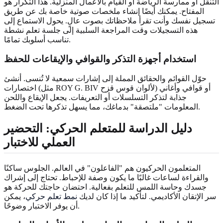
التنقل أو ممارسة الرياضة أو القيام بالأعمال المنزلية. هذا التكرار هو
المفتاح. يمكنك أيضًا إنشاء ملخصات صوتية خاصة بك عن طريق
تسجيل نفسك وأنت تقرأ ملاحظاتك بصوت عالٍ. يحول الاستماع إلى
هذه التسجيلات وقت المراجعة السلبية إلى جلسة تعلم نشطة
تناسب أسلوبك تمامًا.
استخدام أجهزة التذكر والقوافي والإيقاعات للحفظ
حوّل القوائم والحقائق المملة إلى إشارات سمعية لا تُنسى. أنشئ
اختصارات (مثل ROY G. BIV لألوان قوس قزح) أو قوافي وأغاني
جذابة لتذكر التسلسلات أو التعريفات. يجعل الإيقاع واللحن
المعلومات "ملتصقة" بدماغك، مما يسهل تذكرها تحت الضغط.
دليل الدراسة للمتعلم الحركي: التحضير
العملي للاختبار
المتعلمون الحركيون هم "الفاعلون" في العالم. الجلوس ساكنًا
والقراءة لساعات غالبًا ما يكون وصفة للإحباط. تحتاج إلى إشراك
جسدك وحاسة اللمس للتعلم بفعالية. احتضان حاجتك للحركة هو
سر الإتقان الأكاديمي. لتأكيد ما إذا كان لديك
نمط تعلم حركي
، يمكن
أن يوفر الاختبار وضوحًا.