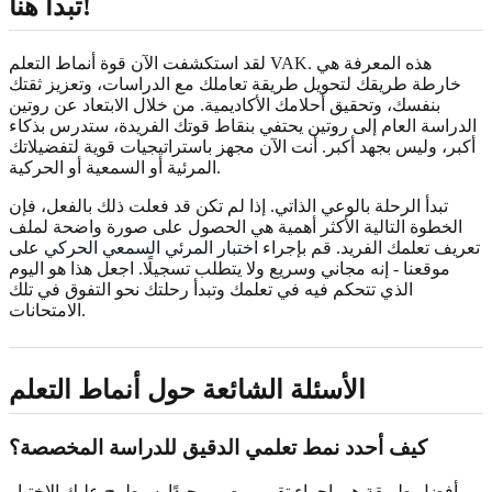
تبدأ هنا!
لقد استكشفت الآن قوة أنماط التعلم VAK. هذه المعرفة هي
خارطة طريقك لتحويل طريقة تعاملك مع الدراسات، وتعزيز ثقتك
بنفسك، وتحقيق أحلامك الأكاديمية. من خلال الابتعاد عن روتين
الدراسة العام إلى روتين يحتفي بنقاط قوتك الفريدة، ستدرس بذكاء
أكبر، وليس بجهد أكبر. أنت الآن مجهز باستراتيجيات قوية لتفضيلاتك
المرئية أو السمعية أو الحركية.
تبدأ الرحلة بالوعي الذاتي. إذا لم تكن قد فعلت ذلك بالفعل، فإن
الخطوة التالية الأكثر أهمية هي الحصول على صورة واضحة لملف
تعريف تعلمك الفريد. قم بإجراء
اختبار المرئي السمعي الحركي
على
موقعنا - إنه مجاني وسريع ولا يتطلب تسجيلًا. اجعل هذا هو اليوم
الذي تتحكم فيه في تعلمك وتبدأ رحلتك نحو التفوق في تلك
الامتحانات.
الأسئلة الشائعة حول أنماط التعلم
كيف أحدد نمط تعلمي الدقيق للدراسة المخصصة؟
أفضل طريقة هي إجراء تقييم مصمم جيدًا. سيطرح عليك الاختبار