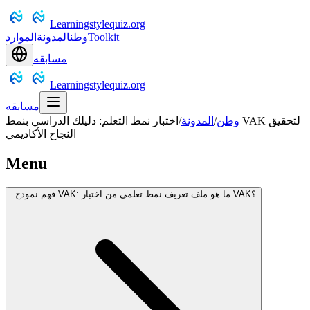
Learningstylequiz.org
Toolkit
وطن
المدونة
الموارد
مسابقه
Learningstylequiz.org
مسابقه
وطن
/
المدونة
/
اختبار نمط التعلم: دليلك الدراسي بنمط VAK لتحقيق
النجاح الأكاديمي
Menu
فهم نموذج VAK: ما هو ملف تعريف نمط تعلمي من اختبار VAK؟