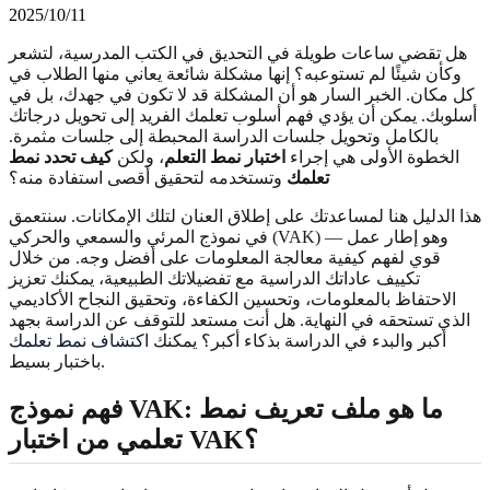
2025/10/11
هل تقضي ساعات طويلة في التحديق في الكتب المدرسية، لتشعر
وكأن شيئًا لم تستوعبه؟ إنها مشكلة شائعة يعاني منها الطلاب في
كل مكان. الخبر السار هو أن المشكلة قد لا تكون في جهدك، بل في
أسلوبك. يمكن أن يؤدي فهم أسلوب تعلمك الفريد إلى تحويل درجاتك
بالكامل وتحويل جلسات الدراسة المحبطة إلى جلسات مثمرة.
الخطوة الأولى هي إجراء
اختبار نمط التعلم
، ولكن
كيف تحدد نمط
تعلمك
وتستخدمه لتحقيق أقصى استفادة منه؟
هذا الدليل هنا لمساعدتك على إطلاق العنان لتلك الإمكانات. سنتعمق
في نموذج المرئي والسمعي والحركي (VAK) — وهو إطار عمل
قوي لفهم كيفية معالجة المعلومات على أفضل وجه. من خلال
تكييف عاداتك الدراسية مع تفضيلاتك الطبيعية، يمكنك تعزيز
الاحتفاظ بالمعلومات، وتحسين الكفاءة، وتحقيق النجاح الأكاديمي
الذي تستحقه في النهاية. هل أنت مستعد للتوقف عن الدراسة بجهد
أكبر والبدء في الدراسة بذكاء أكبر؟ يمكنك
اكتشاف نمط تعلمك
باختبار بسيط.
فهم نموذج VAK: ما هو ملف تعريف نمط
تعلمي من اختبار VAK؟