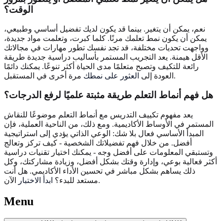
الوقت؟
نعم، يمكن أن يتغير. بينما قد يكون لديك تفضيل أساسي وطبيعي،
يمكن أن يكون نمط تعلمك مرنًا. كلما كبرت، وتعلمت مواد جديدة،
وواجهت تحديات مختلفة، قد تجد نفسك تطور مهارات في مجالاتك
الأقل هيمنة. يعد التجريب المستمر بأساليب دراسية جديدة طريقة
رائعة للتكيف وتصبح متعلمًا مدى الحياة أكثر تنوعًا. يمكنك دائمًا
مرة أخرى في المستقبل.
العودة إلى
العثور على نمطك
هل فهم أنماط التعلم طريقة مثبتة علميًا لرفع الدرجات؟
يعد مفهوم تكييف التدريس مع أنماط التعلم موضوعًا للنقاش
المستمر في الأوساط الأكاديمية. ومع ذلك، من الناحية العملية، فإن
المبدأ الأساسي فعال بلا شك: الوعي الذاتي يؤدي إلى استراتيجية
أفضل. من خلال فهم تفضيلاتك الشخصية - كيف تركز وتعالج
وتستبقي المعلومات على أفضل وجه - يمكنك اختيار تقنيات دراسية
أكثر فعالية بوعي، وإدارة وقتك بشكل أفضل، وزيادة مشاركتك، وكل
ذلك يساهم بشكل مباشر في تحسين الأداء الأكاديمي. هل أنت
الآن.
مستعد للبدء؟
ابدأ الاختبار
Menu