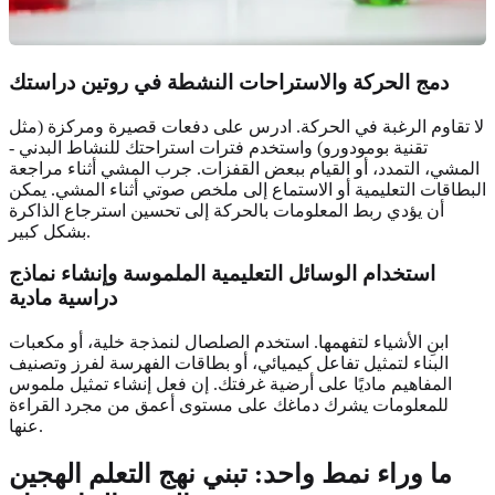
دمج الحركة والاستراحات النشطة في روتين دراستك
لا تقاوم الرغبة في الحركة. ادرس على دفعات قصيرة ومركزة (مثل
تقنية بومودورو) واستخدم فترات استراحتك للنشاط البدني -
المشي، التمدد، أو القيام ببعض القفزات. جرب المشي أثناء مراجعة
البطاقات التعليمية أو الاستماع إلى ملخص صوتي أثناء المشي. يمكن
أن يؤدي ربط المعلومات بالحركة إلى تحسين استرجاع الذاكرة
بشكل كبير.
استخدام الوسائل التعليمية الملموسة وإنشاء نماذج
دراسية مادية
ابنِ الأشياء لتفهمها. استخدم الصلصال لنمذجة خلية، أو مكعبات
البناء لتمثيل تفاعل كيميائي، أو بطاقات الفهرسة لفرز وتصنيف
المفاهيم ماديًا على أرضية غرفتك. إن فعل إنشاء تمثيل ملموس
للمعلومات يشرك دماغك على مستوى أعمق من مجرد القراءة
عنها.
ما وراء نمط واحد: تبني نهج التعلم الهجين