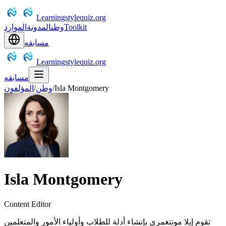
Learningstylequiz.org
Toolkit
وطن
المدونة
الموارد
مسابقه
Learningstylequiz.org
مسابقه
Isla Montgomery
/
وطن
/
المؤلفون
Isla Montgomery
Content Editor
تقوم إيلا مونتغمري بإنشاء أدلة للطلاب وأولياء الأمور والمتعلمين