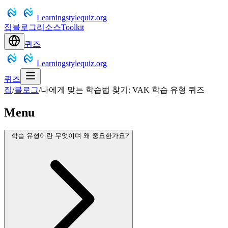
Learningstylequiz.org
집
블로그
리소스
Toolkit
퀴즈
Learningstylequiz.org
퀴즈
집
/
블로그
/
나에게 맞는 학습법 찾기: VAK 학습 유형 퀴즈
Menu
학습 유형이란 무엇이며 왜 중요한가요?