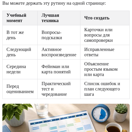
Вы можете держать эту рутину на одной странице:
Учебный
Лучшая
Что создать
момент
техника
Карточки или
В тот же
Вопросы-
вопросы для
день
подсказки
самопроверки
Следующий
Активное
Исправленные
день
воспроизведение
ответы
Объяснение
Середина
Фейнман или
простым языком
недели
карта понятий
или карта
Практический
Список ошибок и
Перед
тест и
план следующего
оцениванием
чередование
шага