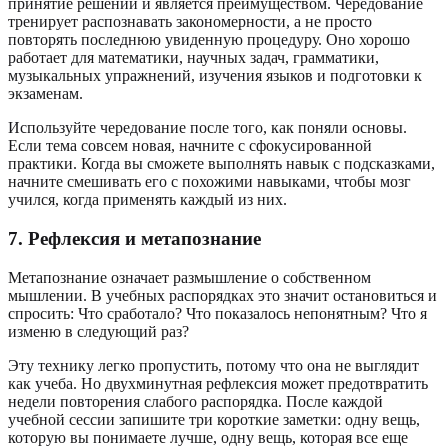
принятие решений и является преимуществом. Чередование
тренирует распознавать закономерности, а не просто
повторять последнюю увиденную процедуру. Оно хорошо
работает для математики, научных задач, грамматики,
музыкальных упражнений, изучения языков и подготовки к
экзаменам.
Используйте чередование после того, как поняли основы.
Если тема совсем новая, начните с сфокусированной
практики. Когда вы сможете выполнять навык с подсказками,
начните смешивать его с похожими навыками, чтобы мозг
учился, когда применять каждый из них.
7. Рефлексия и метапознание
Метапознание означает размышление о собственном
мышлении. В учебных распорядках это значит остановиться и
спросить: Что сработало? Что показалось непонятным? Что я
изменю в следующий раз?
Эту технику легко пропустить, потому что она не выглядит
как учеба. Но двухминутная рефлексия может предотвратить
недели повторения слабого распорядка. После каждой
учебной сессии запишите три короткие заметки: одну вещь,
которую вы понимаете лучше, одну вещь, которая все еще