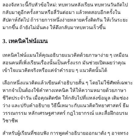
ลองจังหวะนี้กับหัวข้อใหม่: ทบทวนหลังเรียน ทบทวนวันถัดไป
กลับมาดูอีกครั้งสามหรือสี่วันต่อมา แล้วทดสอบอีกครั้งใน
สัปดาห์ถัดไป ถ้ารายการหนึ่งง่ายหลายครั้งติดกัน ให้เว้นระยะ
มากขึ้น ถ้ายังไม่มั่นคง ให้ดึงกลับมาทบทวนเร็วขึ้น
3. เทคนิคไฟน์แมน
เทคนิคไฟน์แมนให้คุณอธิบายแนวคิดด้วยภาษาง่าย ๆ เหมือน
สอนคนที่เพิ่งเรียนเรื่องนั้นเป็นครั้งแรก มันช่วยเปิดเผยว่าคุณ
เข้าใจแนวคิดจริงหรือแค่จำคำรอบ ๆ แนวคิดนั้นได้
เลือกหนึ่งแนวคิดแล้วเขียนคำอธิบายสั้น ๆ โดยไม่ใช้ศัพท์เฉพาะ
หากจำเป็นต้องใช้คำทางเทคนิค ให้ให้ความหมายด้วยภาษา
ชีวิตประจำวัน เมื่อคุณติดขัด ให้กลับไปที่แหล่งข้อมูล เติมช่อง
ว่าง และปรับคำอธิบาย วิธีนี้เหมาะกับแนวคิดวิทยาศาสตร์ ธีม
วรรณกรรม หลักเศรษฐศาสตร์ กฎไวยากรณ์ และสื่อฝึกอบรม
วิชาชีพ
สำหรับผู้เรียนที่ชอบฟัง การพูดคำอธิบายออกมาดัง ๆ อาจทรง