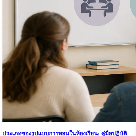
ประเภทของรูปแบบการสอนในห้องเรียน: คู่มือปฏิบัติ