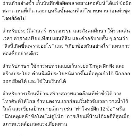
อ่านตัวอย่างซ้ำ เก็บบันทึกข้อผิดพลาดสามคอลัมน์ ได้แก่ ข้อผิด
พลาด เหตุที่เกิด และกฎหรือขั้นตอนที่แก้ไข ทบทวนก่อนทำชุด
โจทย์ถัดไป
สำหรับประวัติศาสตร์ วรรณกรรม และสังคมศึกษา ให้รวมเส้น
เวลา ตารางเปรียบเทียบ แผนที่ธีม และคำอธิบายสั้น ๆ ถามว่า
“สิ่งนี้เกิดขึ้นเพราะอะไร” และ “เกี่ยวข้องกันอย่างไร” แทนการ
ท่องชื่ออย่างเดียว
สำหรับภาษา ใช้การทบทวนแบบเว้นระยะ ฝึกพูด ฝึกฟัง และ
สร้างประโยค คำหนึ่งมีประโยชน์มากขึ้นเมื่อคุณจำได้ นึกออก
ออกเสียงได้ และใช้ในบริบทได้
สำหรับการเรียนที่บ้าน สร้างสภาพแวดล้อมที่ทำซ้ำได้ วาง
โทรศัพท์ให้ไกล กำหนดงานแรกก่อนเริ่มตัวจับเวลา วางน้ำไว้
ใกล้ และเขียนเป้าหมายเล็ก ๆ เช่น “ทำโจทย์ฝึก 12 ข้อ” หรือ
“นึกเหตุผลห้าข้อโดยไม่ดูโน้ต” การเรียนที่บ้านได้ผลดีที่สุดเมื่อ
สภาพแวดล้อมลดแรงเสียดทาน