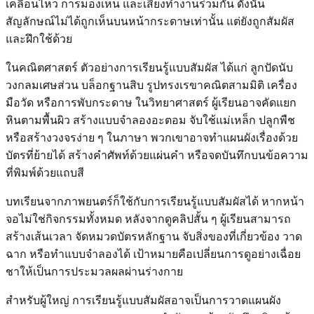
เคลื่อนไหว การมองเห็น และเสียงทำงานร่วมกัน ดังนั้น
สัญลักษณ์ไม่ได้ถูกเห็นบนหน้ากระดาษเท่านั้น แต่ยังถูกสัมผัส
และฝึกใช้ด้วย
ในคณิตศาสตร์ ตัวอย่างการเรียนรู้แบบสัมผัส ได้แก่ ลูกปัดนับ
วงกลมเศษส่วน บล็อกฐานสิบ รูปทรงเรขาคณิตสามมิติ เครื่อง
มือวัด หรือการพับกระดาษ ในวิทยาศาสตร์ ผู้เรียนอาจคัดแยก
หินตามพื้นผิว สร้างแบบจำลองอะตอม จับใช้แม่เหล็ก ปลูกพืช
หรือสร้างวงจรง่าย ๆ ในภาษา พวกเขาอาจทำแผนผังเรื่องด้วย
บัตรที่ย้ายได้ สร้างคำศัพท์ด้วยแผ่นคำ หรือจดบันทึกบนข้อความ
ที่พิมพ์ด้วยแถบสี
บทเรียนจากภาพยนตร์ก็ใช้กับการเรียนรู้แบบสัมผัสได้ หากหน้า
จอไม่ใช่กิจกรรมทั้งหมด หลังจากดูคลิปสั้น ๆ ผู้เรียนสามารถ
สร้างเส้นเวลา จัดหมวดบัตรหลักฐาน จับสิ่งของที่เกี่ยวข้อง วาด
ฉาก หรือทำแบบจำลองได้ เป้าหมายคือเปลี่ยนการดูอย่างเฉื่อย
ชาให้เป็นการประมวลผลผ่านร่างกาย
สำหรับผู้ใหญ่ การเรียนรู้แบบสัมผัสอาจเป็นการวาดแผนผัง