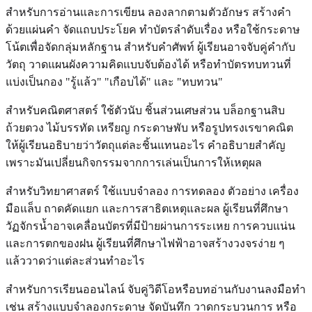
สำหรับการอ่านและการเขียน ลองลากตามตัวอักษร สร้างคำ
ด้วยแผ่นคำ จัดแถบประโยค ทำบัตรลำดับเรื่อง หรือใช้กระดาษ
โน้ตเพื่อจัดกลุ่มหลักฐาน สำหรับคำศัพท์ ผู้เรียนอาจจับคู่คำกับ
วัตถุ วาดแผนผังความคิดแบบจับต้องได้ หรือทำบัตรทบทวนที่
แบ่งเป็นกอง "รู้แล้ว" "เกือบได้" และ "ทบทวน"
สำหรับคณิตศาสตร์ ใช้ตัวนับ ชิ้นส่วนเศษส่วน บล็อกฐานสิบ
ถ้วยตวง ไม้บรรทัด เหรียญ กระดาษพับ หรือรูปทรงเรขาคณิต
ให้ผู้เรียนอธิบายว่าวัตถุแต่ละชิ้นแทนอะไร คำอธิบายสำคัญ
เพราะมันเปลี่ยนกิจกรรมจากการเล่นเป็นการให้เหตุผล
สำหรับวิทยาศาสตร์ ใช้แบบจำลอง การทดลอง ตัวอย่าง เครื่อง
มือแล็บ ถาดคัดแยก และการสาธิตเหตุและผล ผู้เรียนที่ศึกษา
วัฏจักรน้ำอาจเคลื่อนบัตรที่มีป้ายผ่านการระเหย การควบแน่น
และการตกของฝน ผู้เรียนที่ศึกษาไฟฟ้าอาจสร้างวงจรง่าย ๆ
แล้ววาดว่าแต่ละส่วนทำอะไร
สำหรับการเรียนออนไลน์ จับคู่วิดีโอหรือบทอ่านกับงานลงมือทำ
เช่น สร้างแบบจำลองกระดาษ จัดบันทึก วาดกระบวนการ หรือ