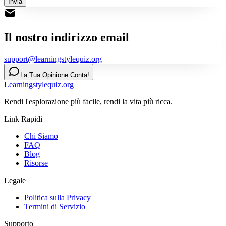
Invia
Il nostro indirizzo email
support@learningstylequiz.org
La Tua Opinione Conta!
Learningstylequiz.org
Rendi l'esplorazione più facile, rendi la vita più ricca.
Link Rapidi
Chi Siamo
FAQ
Blog
Risorse
Legale
Politica sulla Privacy
Termini di Servizio
Supporto