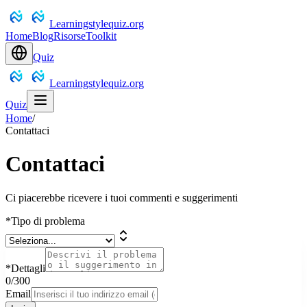
Learningstylequiz.org
Home
Blog
Risorse
Toolkit
Quiz
Learningstylequiz.org
Quiz
Home
/
Contattaci
Contattaci
Ci piacerebbe ricevere i tuoi commenti e suggerimenti
*
Tipo di problema
*
Dettagli
0
/300
Email