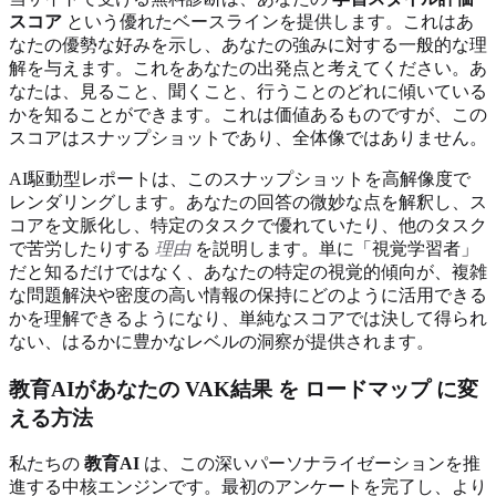
スコア
という優れたベースラインを提供します。これはあ
なたの優勢な好みを示し、あなたの強みに対する一般的な理
解を与えます。これをあなたの出発点と考えてください。あ
なたは、見ること、聞くこと、行うことのどれに傾いている
かを知ることができます。これは価値あるものですが、この
スコアはスナップショットであり、全体像ではありません。
AI駆動型レポートは、このスナップショットを高解像度で
レンダリングします。あなたの回答の微妙な点を解釈し、ス
コアを文脈化し、特定のタスクで優れていたり、他のタスク
で苦労したりする
理由
を説明します。単に「視覚学習者」
だと知るだけではなく、あなたの特定の視覚的傾向が、複雑
な問題解決や密度の高い情報の保持にどのように活用できる
かを理解できるようになり、単純なスコアでは決して得られ
ない、はるかに豊かなレベルの洞察が提供されます。
教育AIがあなたの
VAK結果
を
ロードマップ
に変
える方法
私たちの
教育AI
は、この深いパーソナライゼーションを推
進する中核エンジンです。最初のアンケートを完了し、より