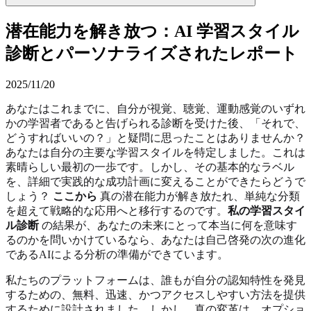
潜在能力を解き放つ：AI 学習スタイル
診断とパーソナライズされたレポート
2025/11/20
あなたはこれまでに、自分が視覚、聴覚、運動感覚のいずれ
かの学習者であると告げられる診断を受けた後、「それで、
どうすればいいの？」と疑問に思ったことはありませんか？
あなたは自分の主要な学習スタイルを特定しました。これは
素晴らしい最初の一歩です。しかし、その基本的なラベル
を、詳細で実践的な成功計画に変えることができたらどうで
しょう？
ここから
真の潜在能力が解き放たれ、単純な分類
を超えて戦略的な応用へと移行するのです。
私の学習スタイ
ル診断
の結果が、あなたの未来にとって本当に何を意味す
るのかを問いかけているなら、あなたは自己啓発の次の進化
であるAIによる分析の準備ができています。
私たちのプラットフォームは、誰もが自分の認知特性を発見
するための、無料、迅速、かつアクセスしやすい方法を提供
するために設計されました。しかし、真の変革は、オプショ