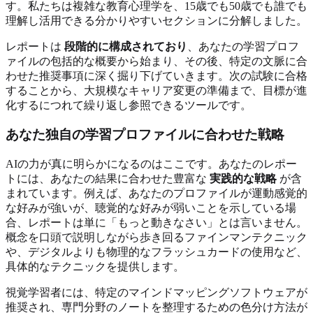
す。私たちは複雑な教育心理学を、15歳でも50歳でも誰でも
理解し活用できる分かりやすいセクションに分解しました。
レポートは
段階的に構成されており
、あなたの学習プロフ
ァイルの包括的な概要から始まり、その後、特定の文脈に合
わせた推奨事項に深く掘り下げていきます。次の試験に合格
することから、大規模なキャリア変更の準備まで、目標が進
化するにつれて繰り返し参照できるツールです。
あなた独自の学習プロファイルに合わせた戦略
AIの力が真に明らかになるのはここです。あなたのレポー
トには、あなたの結果に合わせた豊富な
実践的な戦略
が含
まれています。例えば、あなたのプロファイルが運動感覚的
な好みが強いが、聴覚的な好みが弱いことを示している場
合、レポートは単に「もっと動きなさい」とは言いません。
概念を口頭で説明しながら歩き回るファインマンテクニック
や、デジタルよりも物理的なフラッシュカードの使用など、
具体的なテクニックを提供します。
視覚学習者には、特定のマインドマッピングソフトウェアが
推奨され、専門分野のノートを整理するための色分け方法が