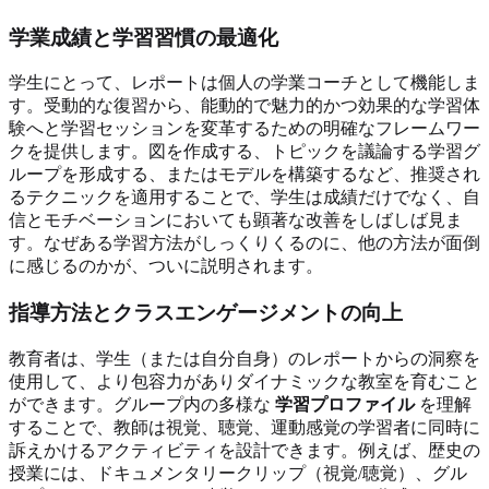
学業成績と学習習慣の最適化
学生にとって、レポートは個人の学業コーチとして機能しま
す。受動的な復習から、能動的で魅力的かつ効果的な学習体
験へと学習セッションを変革するための明確なフレームワー
クを提供します。図を作成する、トピックを議論する学習グ
ループを形成する、またはモデルを構築するなど、推奨され
るテクニックを適用することで、学生は成績だけでなく、自
信とモチベーションにおいても顕著な改善をしばしば見ま
す。なぜある学習方法がしっくりくるのに、他の方法が面倒
に感じるのかが、ついに説明されます。
指導方法とクラスエンゲージメントの向上
教育者は、学生（または自分自身）のレポートからの洞察を
使用して、より包容力がありダイナミックな教室を育むこと
ができます。グループ内の多様な
学習プロファイル
を理解
することで、教師は視覚、聴覚、運動感覚の学習者に同時に
訴えかけるアクティビティを設計できます。例えば、歴史の
授業には、ドキュメンタリークリップ（視覚/聴覚）、グル