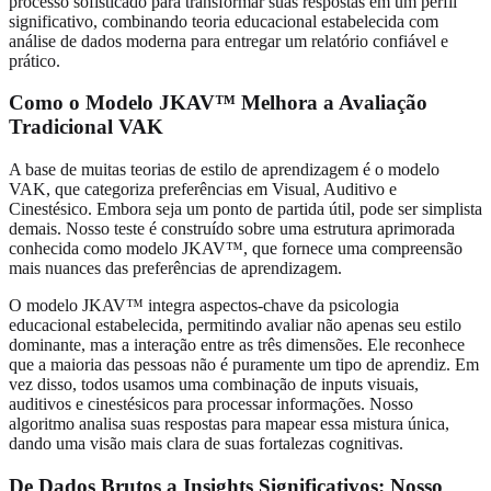
processo sofisticado para transformar suas respostas em um perfil
significativo, combinando teoria educacional estabelecida com
análise de dados moderna para entregar um relatório confiável e
prático.
Como o Modelo JKAV™ Melhora a Avaliação
Tradicional VAK
A base de muitas teorias de estilo de aprendizagem é o modelo
VAK, que categoriza preferências em Visual, Auditivo e
Cinestésico. Embora seja um ponto de partida útil, pode ser simplista
demais. Nosso teste é construído sobre uma estrutura aprimorada
conhecida como modelo JKAV™, que fornece uma compreensão
mais nuances das preferências de aprendizagem.
O modelo JKAV™ integra aspectos-chave da psicologia
educacional estabelecida, permitindo avaliar não apenas seu estilo
dominante, mas a interação entre as três dimensões. Ele reconhece
que a maioria das pessoas não é puramente um tipo de aprendiz. Em
vez disso, todos usamos uma combinação de inputs visuais,
auditivos e cinestésicos para processar informações. Nosso
algoritmo analisa suas respostas para mapear essa mistura única,
dando uma visão mais clara de suas fortalezas cognitivas.
De Dados Brutos a Insights Significativos: Nosso