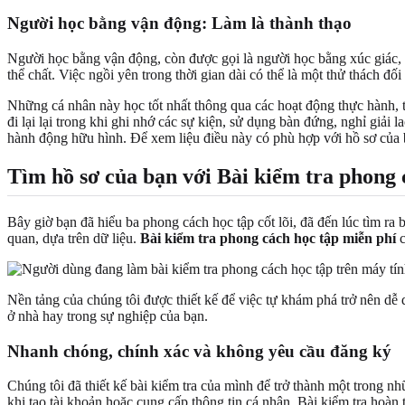
Người học bằng vận động: Làm là thành thạo
Người học bằng vận động, còn được gọi là người học bằng xúc giác, 
thể chất. Việc ngồi yên trong thời gian dài có thể là một thử thách đối
Những cá nhân này học tốt nhất thông qua các hoạt động thực hành,
đi lại lại trong khi ghi nhớ các sự kiện, sử dụng bàn đứng, nghỉ giải
hành động hữu hình. Để xem liệu điều này có phù hợp với hồ sơ của
Tìm hồ sơ của bạn với Bài kiểm tra phong 
Bây giờ bạn đã hiểu ba phong cách học tập cốt lõi, đã đến lúc tìm r
quan, dựa trên dữ liệu.
Bài kiểm tra phong cách học tập miễn phí
c
Nền tảng của chúng tôi được thiết kế để việc tự khám phá trở nên dễ d
ở nhà hay trong sự nghiệp của bạn.
Nhanh chóng, chính xác và không yêu cầu đăng ký
Chúng tôi đã thiết kế bài kiểm tra của mình để trở thành một trong n
khi tạo tài khoản hoặc cung cấp thông tin cá nhân. Bài kiểm tra hoàn