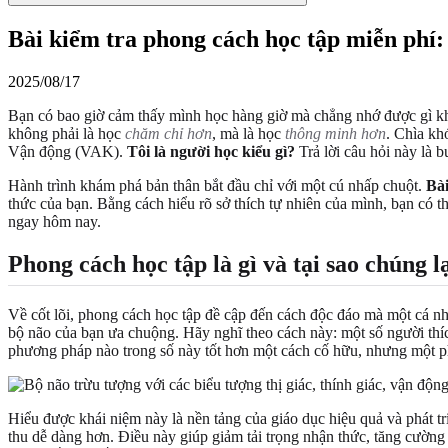
Bài kiểm tra phong cách học tập miễn phí
2025/08/17
Bạn có bao giờ cảm thấy mình học hàng giờ mà chẳng nhớ được gì khô
không phải là học
chăm chỉ hơn
, mà là học
thông minh hơn
. Chìa kh
Vận động (VAK).
Tôi là người học kiểu gì?
Trả lời câu hỏi này là b
Hành trình khám phá bản thân bắt đầu chỉ với một cú nhấp chuột.
Bài
thức của bạn. Bằng cách hiểu rõ sở thích tự nhiên của mình, bạn có t
ngay hôm nay.
Phong cách học tập là gì và tại sao chúng l
Về cốt lõi, phong cách học tập đề cập đến cách độc đáo mà một cá nh
bộ não của bạn ưa chuộng. Hãy nghĩ theo cách này: một số người th
phương pháp nào trong số này tốt hơn một cách cố hữu, nhưng một ph
Hiểu được khái niệm này là nền tảng của giáo dục hiệu quả và phát t
thu dễ dàng hơn. Điều này giúp giảm tải trọng nhận thức, tăng cường 