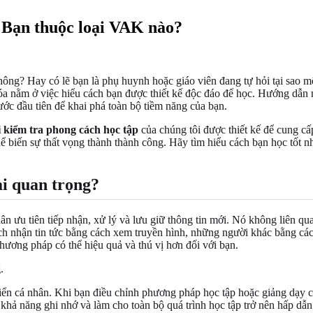
: Bạn thuộc loại VAK nào?
ng? Hay có lẽ bạn là phụ huynh hoặc giáo viên đang tự hỏi tại sao mộ
óa nằm ở việc hiểu cách bạn được thiết kế độc đáo để học. Hướng dẫn 
ước đầu tiên để khai phá toàn bộ tiềm năng của bạn.
 kiểm tra phong cách học tập
của chúng tôi được thiết kế để cung cấ
hể biến sự thất vọng thành thành công. Hãy tìm hiểu cách bạn học tốt 
ại quan trọng?
ân ưu tiên tiếp nhận, xử lý và lưu giữ thông tin mới. Nó không liên q
ích nhận tin tức bằng cách xem truyền hình, những người khác bằng cá
ương pháp có thể hiệu quả và thú vị hơn đối với bạn.
riển cá nhân. Khi bạn điều chỉnh phương pháp học tập hoặc giảng dạy c
khả năng ghi nhớ và làm cho toàn bộ quá trình học tập trở nên hấp dẫn