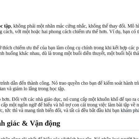
ọc tập
, không phải một nhãn mác cứng nhắc, không thể thay đổi. Mô 
ng cách, với một hoặc hai phong cách chiếm ưu thế hơn. Ví dụ, bạn có
 thích chiếm ưu thế của bạn làm công cụ chính trong khi kết hợp các p
ình huống khác nhau, dù là trong một buổi diễn thuyết, một buổi hội th
rình dẫn đến thành công. Nó trao quyền cho bạn để kiểm soát hành trì
ian và giảm lo lắng trong học tập.
cao hơn. Đối với các nhà giáo dục, nó cung cấp một khuôn khổ để tạo ra
cấp một ngôn ngữ để hiểu và hỗ trợ con cái trong việc làm bài tập về 
, tức thì và mang tính biến đổi, và tất cả đều bắt đầu khi bạn
khám phá
ính giác & Vận động