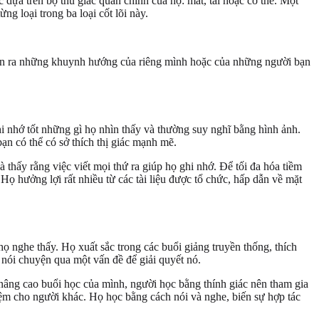
dựa trên bộ thu giác quan chính của họ: mắt, tai hoặc cơ thể. Một
g loại trong ba loại cốt lõi này.
hận ra những khuynh hướng của riêng mình hoặc của những người bạn
hi nhớ tốt những gì họ nhìn thấy và thường suy nghĩ bằng hình ảnh.
ạn có thể có sở thích thị giác mạnh mẽ.
 thấy rằng việc viết mọi thứ ra giúp họ ghi nhớ. Để tối đa hóa tiềm
ọ hưởng lợi rất nhiều từ các tài liệu được tổ chức, hấp dẫn về mặt
họ nghe thấy. Họ xuất sắc trong các buổi giảng truyền thống, thích
 nói chuyện qua một vấn đề để giải quyết nó.
nâng cao buổi học của mình, người học bằng thính giác nên tham gia
niệm cho người khác. Họ học bằng cách nói và nghe, biến sự hợp tác