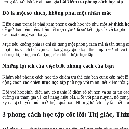
trọng đối với bất kỳ ai tham gia
bài kiểm tra phong cách học tập
.
Đó là một sở thích, không phải một nhãn mác
Điều quan trọng là phải xem phong cách học tập như một
sở thích h
để giới hạn bản thân. Hầu hết mọi người là sự kết hợp của cả ba pho
các hoạt động vận động.
Mục tiêu không phải là chỉ sử dụng một phong cách mà là tận dụng sở
hoạt hơn. Cách tiếp cận cân bằng này giúp bạn thích nghi với nhiều t
có một bộ công cụ đa dạng các chiến lược học tập.
Những lợi ích của việc biết phong cách của bạn
Khám phá phong cách học tập chiếm ưu thế của bạn cung cấp một lộ t
động chọn
các chiến lược học tập
phù hợp với mình, tiết kiệm thời g
Đối với học sinh, điều này có nghĩa là điểm số tốt hơn và sự tự tin 
cường sự tham gia và khả năng hiểu bài. Đối với phụ huynh, nó cung 
kỹ năng chuyên môn mới hiệu quả hơn. Những lợi ích này là thiết thực
3 phong cách học tập cốt lõi: Thị giác, Th