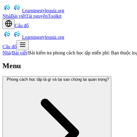
Learningstylequiz.org
Nhà
Bài viết
Tài nguyên
Toolkit
Câu đố
Learningstylequiz.org
Câu đố
Nhà
/
Bài viết
/
Bài kiểm tra phong cách học tập miễn phí: Bạn thuộc l
Menu
Phong cách học tập là gì và tại sao chúng lại quan trọng?