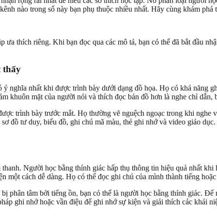
 rộng rãi nhất để hiểu các sở thích học tập. Nó phân loại người học 
 kênh nào trong số này bạn phụ thuộc nhiều nhất. Hãy cùng khám phá từn
ưa thích riêng. Khi bạn đọc qua các mô tả, bạn có thể đã bắt đầu n
 thấy
 có ý nghĩa nhất khi được trình bày dưới dạng đồ họa. Họ có khả năng g
ảm khuôn mặt của người nói và thích đọc bản đồ hơn là nghe chỉ dẫn, b
 được trình bày trước mắt. Họ thường vẽ nguệch ngoạc trong khi nghe và
ơ đồ tư duy, biểu đồ, ghi chú mã màu, thẻ ghi nhớ và video giáo dục. H
 thanh. Người học bằng thính giác hấp thụ thông tin hiệu quả nhất khi 
yện một cách dễ dàng. Họ có thể đọc ghi chú của mình thành tiếng hoặc
ị phân tâm bởi tiếng ồn, bạn có thể là người học bằng thính giác. Để 
pháp ghi nhớ hoặc vần điệu để ghi nhớ sự kiện và giải thích các khái 