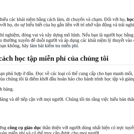
hiểu các khái niệm bằng cách làm, di chuyển và chạm. Đối với họ,
học
 với họ, do sự hiểu biết của họ gắn liền với trí nhớ vận động và trải ngh
 thí nghiệm, đóng vai và xây dựng mô hình. Nếu bạn là người học bằng
 lao thường xuyên để duỗi người và áp dụng các khái niệm lý thuyết vào
 bạn không, hãy
làm bài kiểm tra miễn phí
.
cách học tập miễn phí của chúng tôi
a bạn phù hợp ở đâu. Đọc về các loại có thể cung cấp cho bạn manh mối,
ủa chúng tôi là điểm khởi đầu hoàn hảo cho hành trình học tập và giả
àng và dễ tiếp cận với mọi người. Chúng tôi tin rằng việc hiểu bản thân
hững
công cụ giáo dục
thân thiện với người dùng nhất hiện có trực tuyế
 toàn miễn phí và có thể truy cập được cho mọi người.