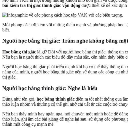
Mô hình VAK là một trong những khuôn khổ đơn giản và được công nhận
bài kiểm tra thị giác thính giác vận động
được thiết kế để xác định
Mỗi phong cách đi kèm với những điểm mạnh và phương pháp học tập 
biết.
Người học bằng thị giác: Trăm nghe không bằng một
Học bằng thị giác
là gì? Đối với người học bằng thị giác, thông tin
Nếu bạn là người thích các biểu đồ đầy màu sắc, cần nhìn thấy biểu c
Người học bằng thị giác phát triển mạnh khi họ có thể thấy thông tin
năng của mình, người học bằng thị giác nên sử dụng các công cụ như s
thị giác.
Người học bằng thính giác: Nghe là hiểu
Đúng như tên gọi,
học bằng thính giác
diễn ra tốt nhất thông qua âm
thảo luận nhóm và thường có thể ghi nhớ chi tiết từ các cuộc trò chu
Nếu bạn thấy mình hay ngân nga, nói chuyện một mình hoặc dễ dàng b
thảo luận, ghi âm các bài giảng để nghe lại sau, sử dụng các phương 
thành một công cụ mạnh mẽ.