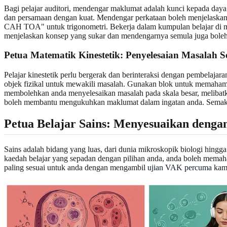
Bagi pelajar auditori, mendengar maklumat adalah kunci kepada daya
dan persamaan dengan kuat. Mendengar perkataan boleh menjelaska
CAH TOA" untuk trigonometri. Bekerja dalam kumpulan belajar di m
menjelaskan konsep yang sukar dan mendengarnya semula juga bo
Petua Matematik Kinestetik
: Penyelesaian Masalah 
Pelajar kinestetik perlu bergerak dan berinteraksi dengan pembelaja
objek fizikal untuk mewakili masalah. Gunakan blok untuk memahami
membolehkan anda menyelesaikan masalah pada skala besar, melibatka
boleh membantu mengukuhkan maklumat dalam ingatan anda. Semakin a
Petua Belajar Sains
: Menyesuaikan denga
Sains adalah bidang yang luas, dari dunia mikroskopik biologi hin
kaedah belajar yang sepadan dengan pilihan anda, anda boleh memaham
paling sesuai untuk anda dengan mengambil
ujian VAK percuma
kam