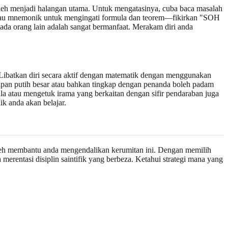
oleh menjadi halangan utama. Untuk mengatasinya, cuba baca masalah
atau mnemonik untuk mengingati formula dan teorem—fikirkan "SOH
a orang lain adalah sangat bermanfaat. Merakam diri anda
f. Libatkan diri secara aktif dengan matematik dengan menggunakan
apan putih besar atau bahkan tingkap dengan penanda boleh padam
la atau mengetuk irama yang berkaitan dengan sifir pendaraban juga
k anda akan belajar.
oleh membantu anda mengendalikan kerumitan ini. Dengan memilih
erentasi disiplin saintifik yang berbeza. Ketahui strategi mana yang