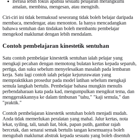
Berasa lebih fokus apabila sesuatu pelajaran merangkumi
amalan, membina, mengesan, atau mengisih.
Ciri-ciri ini tidak bermaksud seseorang tidak boleh belajar daripada
membaca, mendengar, atau menonton. Ia hanya mencadangkan
bahawa sentuhan dan tindakan boleh membantu pembelajar
mengekod maklumat dengan lebih mendalam.
Contoh pembelajaran kinestetik sentuhan
Satu contoh pembelajar kinestetik sentuhan ialah pelajar yang
mengkaji pecahan dengan memotong bulatan kertas kepada separuh,
pertiga, dan suku sebelum menyelesaikan masalah pada lembaran
kerja. Satu lagi contoh ialah pelajar kejururawatan yang
mempraktikkan prosedur pada model latihan sebelum mengkaji
semula langkah bertulis. Pembelajar bahasa mungkin menulis
perbendaharaan kata pada kad, mengumpulkan mengikut tema, dan
menggerakkannya ke dalam timbunan "tahu," "kaji semula," dan
"praktik."
Contoh pembelajaran kinestetik sentuhan boleh menjadi mudah.
Anda tidak memerlukan peralatan yang mahal. Jalur kertas, nota
lekat, syiling, tali, tanah liat, blok, papan putih, gambar rajah
bercetak, dan senarai semak bertulis tangan kesemuanya boleh
mengubah maklumat abstrak kepada sesuatu yang boleh disentuh