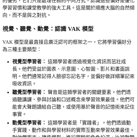
的優劣，它們只是處理任務的不同方式。認識這些偏好是優化
學習習慣和課堂教學的強大工具。這是關於順應大腦的自然傾
向，而不是與之對抗。
視覺、聽覺、動覺：認識 VAK 模型
VAK 模型是最直接且廣泛認可的框架之一，它將學習偏好分
為三種主要類型：
視覺型學習者：
這類學習者透過視覺化資訊而茁壯成
長。他們受益於圖表、示意圖、心智圖、影片和書面說
明。他們通常記得人臉卻忘記名字，並偏好做詳細筆記來
吸收資訊。
聽覺型學習者：
聲音是這類學習者的關鍵要素。他們透
過聽講課、參與討論和口述概念來學習效果最佳。他們可
能會大聲朗讀給自己聽，或使用基於聲音的記憶術來記住
事實。
動覺型學習者：
這類學習者是「實踐者」。他們透過動
手實踐、動作和與學習材料的實際互動來學習效果最佳。