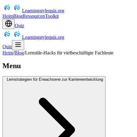
Learningstylequiz.org
Heim
Blog
Ressourcen
Toolkit
Quiz
Learningstylequiz.org
Quiz
Heim
/
Blog
/
Lernstile-Hacks für vielbeschäftigte Fachleute
Menu
Lernstrategien für Erwachsene zur Karriereentwicklung