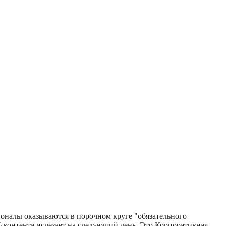
налы оказываются в порочном круге "обязательного
% контента исчезает на следующий день. Это Корпоративная