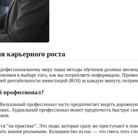
я карьерного роста
профессиональному миру наши методы обучения должны эволюцио
автономия в выборе того, как вы потребляете информацию. Приме
ей рентабельности инвестиций (ROI) за каждую минуту, потрач
й профессионал?
 Визуальный профессионал часто предпочитает видеть дорожную 
ых. Аудиальный профессионал может предпочесть быстрое синх
иком.
ся "на практике". Это люди, которые сразу же приступают к н
ать знания реальными. Большинство из нас — это смесь этих ст