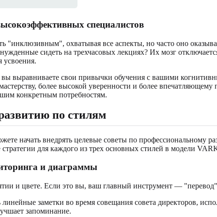
 высокоэффективных специалистов
ть "инклюзивным", охватывая все аспекты, но часто оно оказы
ынужденные сидеть на трехчасовых лекциях? Их мозг отключаетс
 усвоения.
а вы выравниваете свои привычки обучения с вашими когнитив
мастерству, более высокой уверенности и более впечатляющему 
ашим конкретным потребностям.
развитию по стилям
можете начать внедрять целевые советы по профессиональному р
е стратегии для каждого из трех основных стилей в модели VAR
ниторинга и диаграммы
ии и цвете. Если это вы, ваш главный инструмент — "перевод" 
 линейные заметки во время совещания совета директоров, испо
лучшает запоминание.