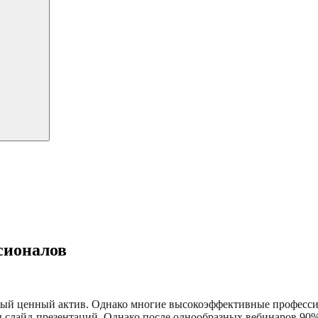
сионалов
ый ценный актив. Однако многие высокоэффективные профессио
сы слайд-презентаций. Однако после однообразных вебинаров 90