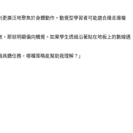
則更廣泛地聚焦於身體動作。動覺型學習者可能適合邊走邊複
數，那就明顯偏向觸覺。如果學生透過沿著貼在地板上的數線邁
個具體任務，哪種策略能幫助我理解？」