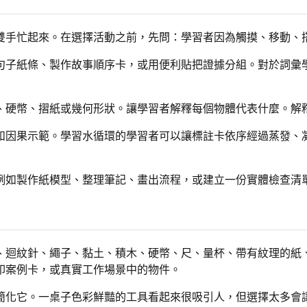
雙手忙起來。在選擇活動之前，先問：學習者因為觸摸、移動、
句子紙條、製作故事順序卡，或用便利貼把證據分組。對於詞彙
、硬幣、摺紙或幾何形狀。讓學習者解釋每個物體代表什麼。解
和因果示範。學習水循環的學習者可以讓標註卡依序經過蒸發、
例如製作紙模型、整理筆記、畫出流程，或建立一份實體檢查清
、迴紋針、繩子、黏土、積木、硬幣、尺、量杯、帶有紋理的紙
印案例卡，或真實工作場景中的物件。
簡化它。一桌子色彩鮮豔的工具看起來很吸引人，但選擇太多會