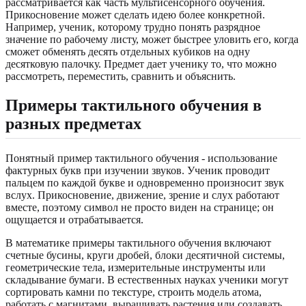
рассматривается как часть мультисенсорного обучения.
Прикосновение может сделать идею более конкретной.
Например, ученик, которому трудно понять разрядное
значение по рабочему листу, может быстрее уловить его, когда
сможет обменять десять отдельных кубиков на одну
десятковую палочку. Предмет дает ученику то, что можно
рассмотреть, переместить, сравнить и объяснить.
Примеры тактильного обучения в
разных предметах
Понятный пример тактильного обучения - использование
фактурных букв при изучении звуков. Ученик проводит
пальцем по каждой букве и одновременно произносит звук
вслух. Прикосновение, движение, зрение и слух работают
вместе, поэтому символ не просто виден на странице; он
ощущается и отрабатывается.
В математике примеры тактильного обучения включают
счетные бусины, круги дробей, блоки десятичной системы,
геометрические тела, измерительные инструменты или
складывание бумаги. В естественных науках ученики могут
сортировать камни по текстуре, строить модель атома,
работать с магнитами, выращивать растения или создавать