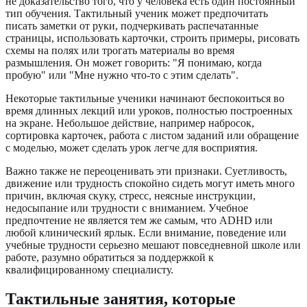
не доказательство того, что у человека есть один постоянный
тип обучения. Тактильный ученик может предпочитать
писать заметки от руки, подчеркивать распечатанные
страницы, использовать карточки, строить примеры, рисовать
схемы на полях или трогать материалы во время
размышления. Он может говорить: "Я понимаю, когда
пробую" или "Мне нужно что-то с этим сделать".
Некоторые тактильные ученики начинают беспокоиться во
время длинных лекций или уроков, полностью построенных
на экране. Небольшое действие, например набросок,
сортировка карточек, работа с листом заданий или обращение
с моделью, может сделать урок легче для восприятия.
Важно также не переоценивать эти признаки. Суетливость,
движение или трудность спокойно сидеть могут иметь много
причин, включая скуку, стресс, неясные инструкции,
недосыпание или трудности с вниманием. Учебное
предпочтение не является тем же самым, что ADHD или
любой клинический ярлык. Если внимание, поведение или
учебные трудности серьезно мешают повседневной школе или
работе, разумно обратиться за поддержкой к
квалифицированному специалисту.
Тактильные занятия, которые