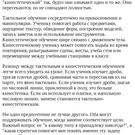
"кинестетический" так, будто они означают одно и то же. Они
пересекаются, но не совпадают полностью.
Тактильное обучение сосредоточено на прикосновении и
манипуляции. Ученику помогает работа с предметами,
ощущение текстур, обведение форм, построение моделей,
запись заметок или использование инструментов.
Кинестетическое обучение шире связано с движением тела.
Кинестетическому ученику может помогать ходьба во время
повторения, разыгрывание сцены, жесты, учеба стоя или
перемещение между учебными станциями в классе.
Разницу между тактильным и кинестетическим обучением
легче всего увидеть на уроке. Если ученик изучает дроби,
трогая плитки дробей, сравнивая части и переставляя их на
парте, это явно тактильно. Если ученик изучает дроби, шагая
по числовой линии, приклеенной к полу, это больше
кинестетика. Если он использует и плитки, и напольную
числовую линию, занятие становится тактильно-
кинестетическим.
Ни одно предпочтение не лучше другого. Оба могут
поддерживать обучение, когда занятие соответствует цели.
Важный вопрос не "к какому типу я принадлежу навсегда?", а
"какая стратегия помогает мне понять именно эту задачу